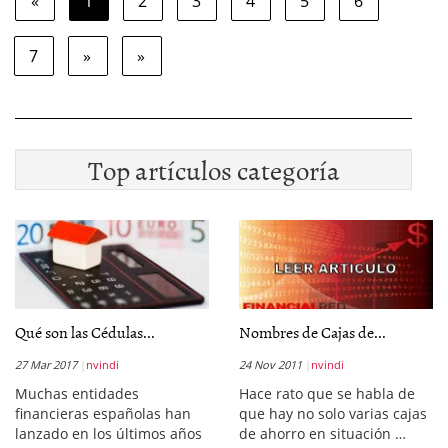
«
1
2
3
4
5
6
7
»
»
Top artículos categoría
Qué son las Cédulas...
Nombres de Cajas de...
27 Mar 2017
nvindi
24 Nov 2011
nvindi
Muchas entidades
Hace rato que se habla de
financieras españolas han
que hay no solo varias cajas
lanzado en los últimos años
de ahorro en situación …