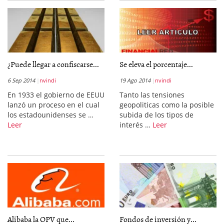
¿Puede llegar a confiscarse...
Se eleva el porcentaje...
6 Sep 2014
nvindi
19 Ago 2014
nvindi
En 1933 el gobierno de EEUU
Tanto las tensiones
lanzó un proceso en el cual
geopoliticas como la posible
los estadounidenses se …
subida de los tipos de
Leer
interés …
Leer
Alibaba la OPV que...
Fondos de inversión y...