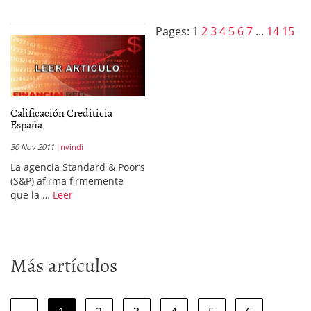
Pages:
1
2
3
4
5
6
7
...
14
15
Calificación Crediticia
España
30 Nov 2011
nvindi
La agencia Standard & Poor’s
(S&P) afirma firmemente
que la …
Leer
Más artículos