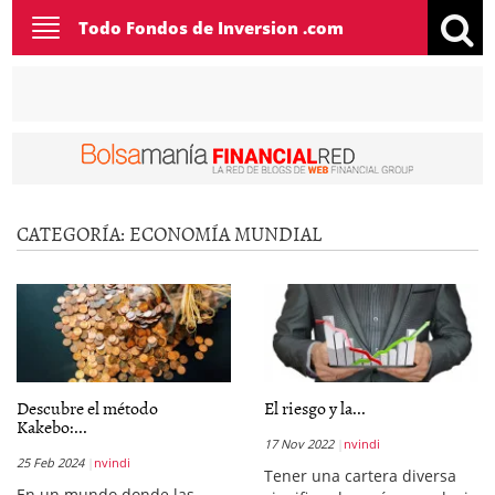
Toggle
Todo Fondos de Inversion .com
navigation
CATEGORÍA:
ECONOMÍA MUNDIAL
Descubre el método
El riesgo y la...
Kakebo:...
17 Nov 2022
nvindi
25 Feb 2024
nvindi
Tener una cartera diversa
En un mundo donde las