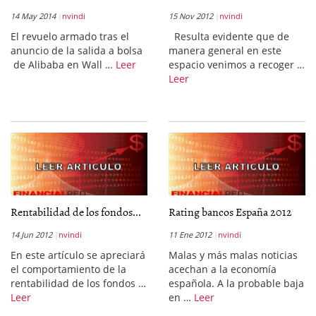
14 May 2014
nvindi
15 Nov 2012
nvindi
El revuelo armado tras el
Resulta evidente que de
anuncio de la salida a bolsa
manera general en este
de Alibaba en Wall …
Leer
espacio venimos a recoger …
Leer
Rentabilidad de los fondos...
Rating bancos España 2012
14 Jun 2012
nvindi
11 Ene 2012
nvindi
En este artículo se apreciará
Malas y más malas noticias
el comportamiento de la
acechan a la economía
rentabilidad de los fondos …
española. A la probable baja
Leer
en …
Leer