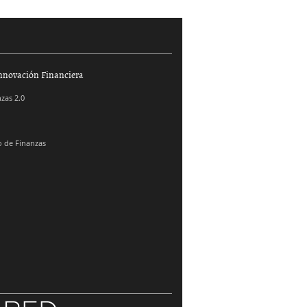
nnovación Financiera
zas 2.0
 de Finanzas