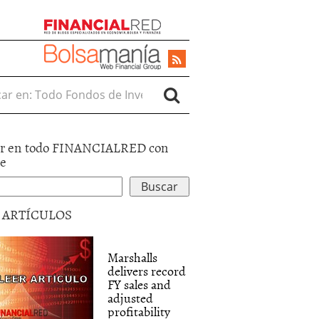
r en:
r en todo FINANCIALRED con
le
5 ARTÍCULOS
Marshalls
delivers record
FY sales and
adjusted
profitability