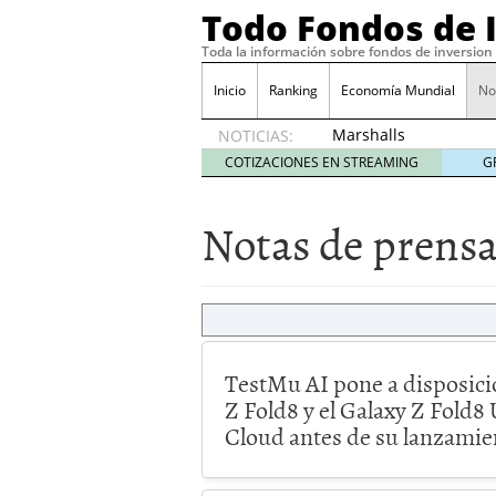
Todo Fondos de 
Toda la información sobre fondos de inversion
Inicio
Ranking
Economía Mundial
No
Marshalls
NOTICIAS:
delivers
COTIZACIONES EN STREAMING
G
record
FY sales
Notas de prens
and
adjusted
profitability
marzo
17, 2022
TestMu AI pone a disposic
Z Fold8 y el Galaxy Z Fold8 
Cloud antes de su lanzamie