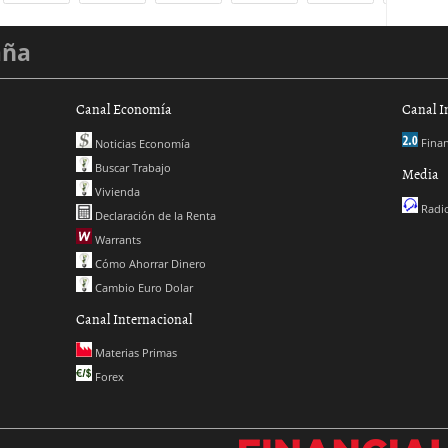
aña
Canal Economía
Canal I
Finan
Noticias Economía
Buscar Trabajo
Media
Vivienda
Radio
Declaración de la Renta
Warrants
Cómo Ahorrar Dinero
Cambio Euro Dolar
Canal Internacional
Materias Primas
Forex