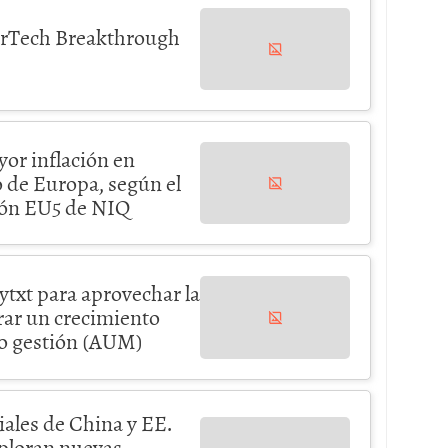
arTech Breakthrough
yor inflación en
 de Europa, según el
ión EU5 de NIQ
lytxt para aprovechar la
grar un crecimiento
ajo gestión (AUM)
ales de China y EE.
xploran nuevas