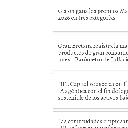
Cision gana los premios M
2026 en tres categorías
Gran Bretaña registra la ma
productos de gran consumo
nuevo Barómetro de Inflac
IIFL Capital se asocia con F
IA agéntica con el fin de lo
sostenible de los activos b
Las comunidades empresari
UU. refuerzan vínculos y e