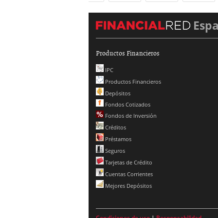
Esp
Productos Financieros
IPC
Productos Financieros
Depósitos
Fondos Cotizados
Fondos de Inversión
Créditos
Préstamos
Seguros
Tarjetas de Crédito
Cuentas Corrientes
Mejores Depósitos
Condiciones de uso
|
Responsabilidad