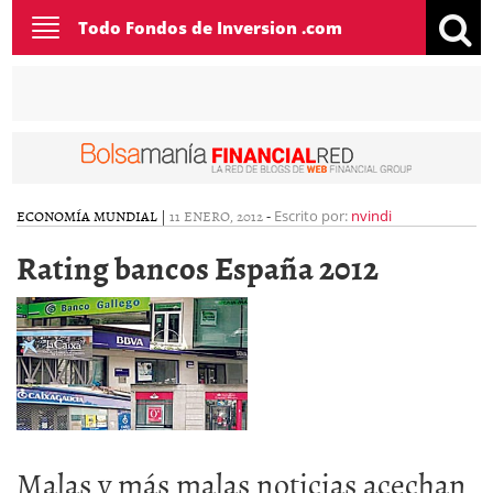
Toggle
Todo Fondos de Inversion .com
navigation
ECONOMÍA MUNDIAL
|
11 ENERO, 2012
-
Escrito por:
nvindi
Rating bancos España 2012
Malas y más malas noticias acechan