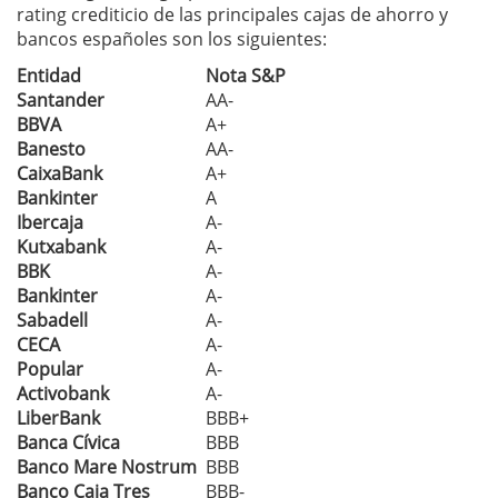
rating crediticio de las principales cajas de ahorro y
bancos españoles son los siguientes:
Entidad
Nota S&P
Santander
AA-
BBVA
A+
Banesto
AA-
CaixaBank
A+
Bankinter
A
Ibercaja
A-
Kutxabank
A-
BBK
A-
Bankinter
A-
Sabadell
A-
CECA
A-
Popular
A-
Activobank
A-
LiberBank
BBB+
Banca Cívica
BBB
Banco Mare Nostrum
BBB
Banco Caja Tres
BBB-