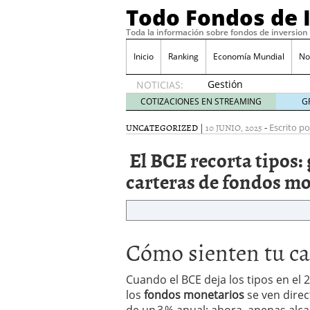
Todo Fondos de 
Toda la información sobre fondos de inversion
Inicio
Ranking
Economía Mundial
No
Gestión
NOTICIAS:
pasiva
COTIZACIONES EN STREAMING
G
contra
gestión
UNCATEGORIZED
|
10 JUNIO, 2025
-
Escrito po
activa en
El BCE recorta tipos:
España:
el
carteras de fondos mo
debate
que ya
no es
debate
febrero
Cómo sienten tu ca
28, 2026
Renta variable española
quería entrar
febrero 23
Cuando el BCE deja los tipos en el 
La renta fija domina los
los
fondos monetarios
se ven dire
apostando por la deuda