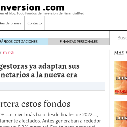
Inversion .com
 en el blog Todo Fondos de Inversion de FinancialRed
tas de prensa
Contacto
Busca
RÁFICOS COTIZACIONES
FINANZAS PERSONALES
MAS 
r:
nvindi
 gestoras ya adaptan sus
netarios a la nueva era
rtera estos fondos
: la categoría más rentable de 2025 a la que nadie
, 2026
2 % —el nivel más bajo desde finales de 2022—,
 fondos en España: por qué los inversores siguen
ctamente afectados. Antes generaban alrededor
febrero 16, 2026