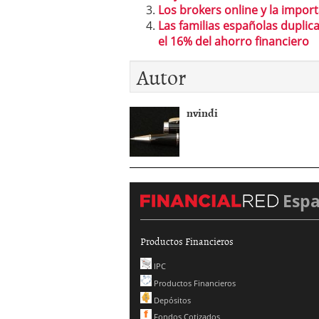
Los brokers online y la impor
Las familias españolas dupli
el 16% del ahorro financiero
Autor
nvindi
Esp
Productos Financieros
IPC
Productos Financieros
Depósitos
Fondos Cotizados