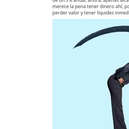
de un 3 % anual; ahora, apenas alc
Los fondos de inversión 
merece la pena tener dinero ahí, p
no se detiene
febrero 8,
perder valor y tener liquidez inmed
Los fondos de inversión
de 450.889 millones de 