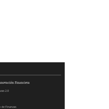
nnovación Financiera
zas 2.0
 de Finanzas