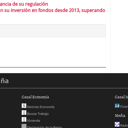
tancia de su regulación
can su inversión en fondos desde 2013, superando
aña
Canal Economía
Canal I
Finan
Noticias Economía
Buscar Trabajo
Media
Vivienda
Radio
Declaración de la Renta