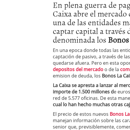
En plena guerra de pag
Los fondos de inversión 
no se detiene
febrero 8,
Caixa abre el mercado 
Los fondos de inversión
una de las entidades m
de 450.889 millones de 
captar capital a través
denominada los
Bonos 
En una epoca donde todas las enti
captación de pasivo, a través de la
quedarse afuera. Pero en esta opo
depositos del mercado
o de la
comp
emision de deuda, los
Bonos La Cai
La Caixa se apresta a lanzar al me
importe de 1.500 millones d
e euros
red de 5.577 oficinas. De esta man
cual lo han hecho muchas otras caj
El precio de estos nuevos
Bonos La
manejan información sobre las cara
senior que, previsiblemente, comen