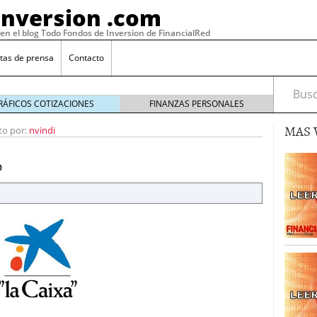
Inversion .com
 en el blog Todo Fondos de Inversion de FinancialRed
tas de prensa
Contacto
Busca
RÁFICOS COTIZACIONES
FINANZAS PERSONALES
MAS 
to por:
nvindi
%
: la categoría más rentable de 2025 a la que nadie
, 2026
 fondos en España: por qué los inversores siguen
febrero 16, 2026