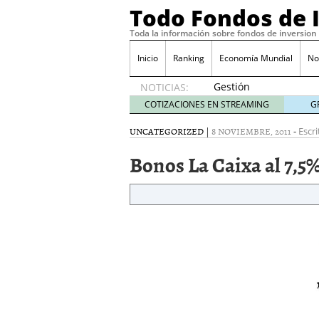
Todo Fondos de 
Toda la información sobre fondos de inversion
Inicio
Ranking
Economía Mundial
No
Gestión
NOTICIAS:
pasiva
COTIZACIONES EN STREAMING
G
contra
gestión
UNCATEGORIZED
|
8 NOVIEMBRE, 2011
-
Escri
activa en
Bonos La Caixa al 7,5
España:
el
debate
que ya
no es
debate
febrero
28, 2026
Renta variable española
quería entrar
febrero 23
La renta fija domina los
apostando por la deuda