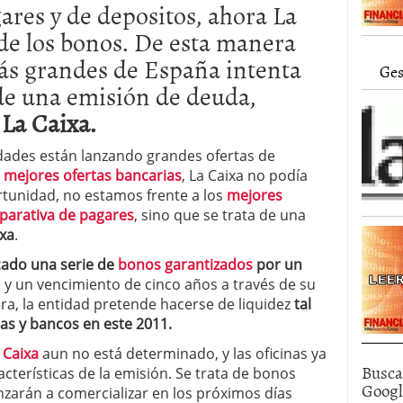
ares y de depositos, ahora La
alcanzan los 463.628 millones en febrero: la racha
 2026
de los bonos. De esta manera
 en España cierran 2025 con un patrimonio récord
ás grandes de España intenta
euros
febrero 3, 2026
Ges
 de una emisión de deuda,
La Caixa.
dades están lanzando grandes ofertas de
s
mejores ofertas bancarias
, La Caixa no podía
rtunidad, no estamos frente a los
mejores
arativa de pagares
, sino que se trata de una
xa
.
rcado una serie de
bonos garantizados
por un
 y un vencimiento de cinco años a través de su
era, la entidad pretende hacerse de liquidez
tal
as y bancos en este 2011.
 Caixa
aun no está determinado, y las oficinas ya
Busca
cterísticas de la emisión. Se trata de bonos
Goog
zarán a comercializar en los próximos días