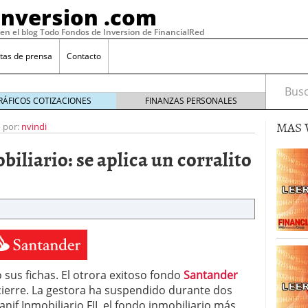
Inversion .com
 en el blog Todo Fondos de Inversion de FinancialRed
tas de prensa
Contacto
Busca
RÁFICOS COTIZACIONES
FINANZAS PERSONALES
MAS 
o por:
nvindi
iliario: se aplica un corralito
: la categoría más rentable de 2025 a la que nadie
sus fichas. El otrora exitoso fondo
Santander
, 2026
cierre. La gestora ha suspendido durante dos
 fondos en España: por qué los inversores siguen
febrero 16, 2026
if Inmobiliario FII, el fondo inmobiliario más