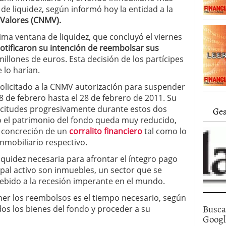
alcanzan los 463.628 millones en febrero: la racha
 de liquidez, según informó hoy la entidad a la
 2026
 Valores (CNMV).
 en España cierran 2025 con un patrimonio récord
tima ventana de liquidez, que concluyó el viernes
euros
febrero 3, 2026
otificaron su intención de reembolsar sus
millones de euros. Esta decisión de los partícipes
 lo harían.
solicitado a la CNMV autorización para suspender
 de febrero hasta el 28 de febrero de 2011. Su
olicitudes progresivamente durante estos dos
Ges
do el patrimonio del fondo queda muy reducido,
 la concreción de un
corralito financiero
tal como lo
nmobiliario respectivo.
iquidez necesaria para afrontar el íntegro pago
ipal activo son inmuebles, un sector que se
bido a la recesión imperante en el mundo.
ner los reembolsos es el tiempo necesario, según
Busca
dos los bienes del fondo y proceder a su
Goog