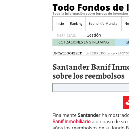
Todo Fondos de 
Toda la información sobre fondos de inversion
Inicio
Ranking
Economía Mundial
No
Gestión
NOTICIAS:
pasiva
COTIZACIONES EN STREAMING
G
contra
gestión
UNCATEGORIZED
|
16 FEBRERO, 2009
-
Escrit
activa en
Santander Banif Inmob
España:
el
sobre los reembolsos
debate
que ya
no es
debate
febrero
28, 2026
Renta variable española
Finalmente
Santander
ha mostrado 
quería entrar
febrero 23
Banif Inmobiliario
a un paso de su 
La renta fija domina los
apostando por la deuda
años los reembolsos de su fondo Ban