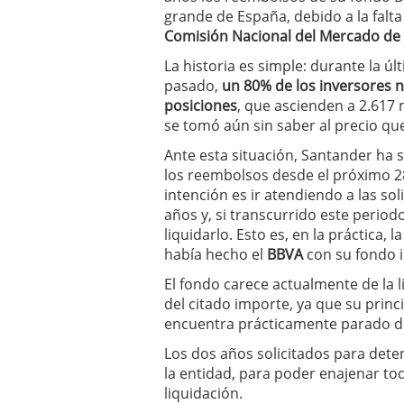
Los fondos de inversión 
grande de España, debido a la falta
no se detiene
febrero 8,
Comisión Nacional del Mercado de
Los fondos de inversión
La historia es simple: durante la úl
de 450.889 millones de 
pasado,
un 80% de los inversores n
posiciones
, que ascienden a 2.617 
se tomó aún sin saber al precio que
Ante esta situación, Santander ha 
los reembolsos desde el próximo 28
intención es ir atendiendo a las s
años y, si transcurrido este perio
liquidarlo. Esto es, en la práctica,
había hecho el
BBVA
con su fondo i
El fondo carece actualmente de la l
del citado importe, ya que su princ
encuentra prácticamente parado de
Los dos años solicitados para dete
la entidad, para poder enajenar to
liquidación.