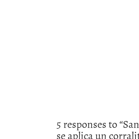
5 responses to “
San
se aplica un corral