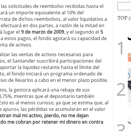
las solicitudes de reembolso recibidas hasta el
nará un importe equivalente al 10% del
TOP 
rata de dichos reembolsos, al valor liquidativo a
e efectuará en dos partes, a razón de la mitad en
á lugar el
9 de marzo de 2009
, y el segundo el
5
 a estos pagos, el fondo agotará su capacidad de
nta de activos.
lizar las ventas de activos necesarias para
s, el Santander suscribirá participaciones del
portar la liquidez restante hasta el límite del
to, el fondo iniciará un programa ordenado de
tivo de llevarlos a cabo en el menor plazo posible.
ños, la gestora aplicará una rebaja de sus
0,75%, mientras que el depositario también
Esto es al menos curioso, ya que se estima que, al
e apuro»
, las pérdidas se acumularán en el valor
stran mal mi activo, pierdo, no me dejan
odo me cobran por retener mi dinero en contra