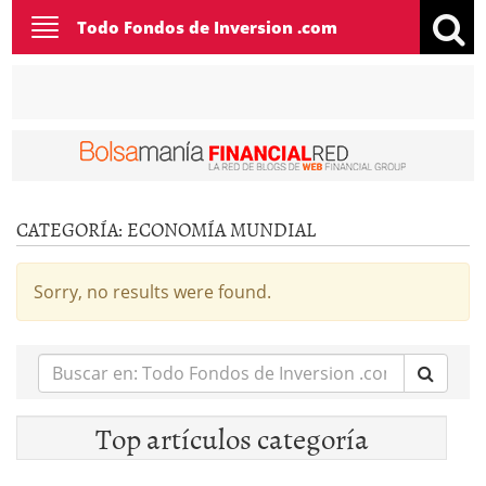
Toggle
Todo Fondos de Inversion .com
navigation
CATEGORÍA:
ECONOMÍA MUNDIAL
Sorry, no results were found.
Buscar
en:
Top artículos categoría