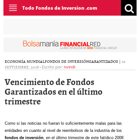
Toggle
Todo Fondos de Inversion .com
navigation
ECONOMÍA MUNDIAL
FONDOS DE INVERSIÓN
GARANTIZADOS
|
29
SEPTIEMBRE, 2008
-
Escrito por:
nvindi
Vencimiento de Fondos
Garantizados en el último
trimestre
Como si las noticias no fueran lo suficientemente malas para las
entidades en cuanto al nivel de reembolsos de la industria de los
fondos de inversión
, en el último trimestre de este fatídico 2008