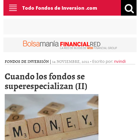
Toggle
Todo Fondos de Inversion .com
navigation
FONDOS DE INVERSIÓN
|
14 NOVIEMBRE, 2012
-
Escrito por:
nvindi
Cuando los fondos se
superespecializan (II)