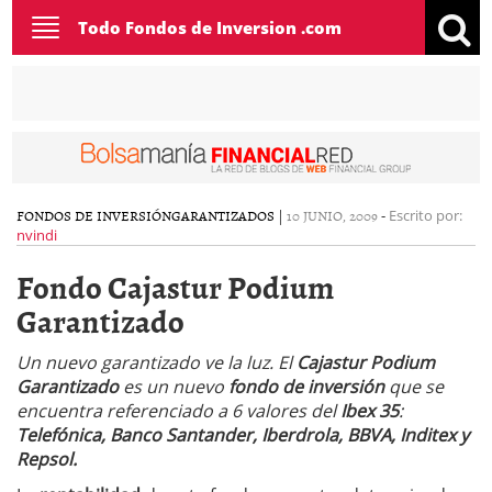
Toggle
Todo Fondos de Inversion .com
navigation
FONDOS DE INVERSIÓN
GARANTIZADOS
|
10 JUNIO, 2009
-
Escrito por:
nvindi
Fondo Cajastur Podium
Garantizado
Un nuevo garantizado ve la luz. El
Cajastur Podium
Garantizado
es un nuevo
fondo de inversión
que se
encuentra referenciado a 6 valores del
Ibex 35
:
Telefónica, Banco Santander, Iberdrola, BBVA, Inditex y
Repsol.