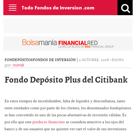
Toggle
Todo Fondos de Inversion .com
navigation
FONDEPÓSITOS
FONDOS DE INVERSIÓN
|
4 OCTUBRE, 2008
-
Escrito
por:
nvindi
Fondo Depósito Plus del Citibank
En estos t
iempos de incertidumbre, falta de liquidez y desconfianza, tanto
entre entidades como por parte de los clientes, los denominados fondepósitos
se han convertido en uno de las pocas alternativas de inversión válidas. Es
por ello que este
producto financiero
se considera atractivo a los ojos del
banco y de sus usuarios que no quieren ver caer el valor de sus inversiones.