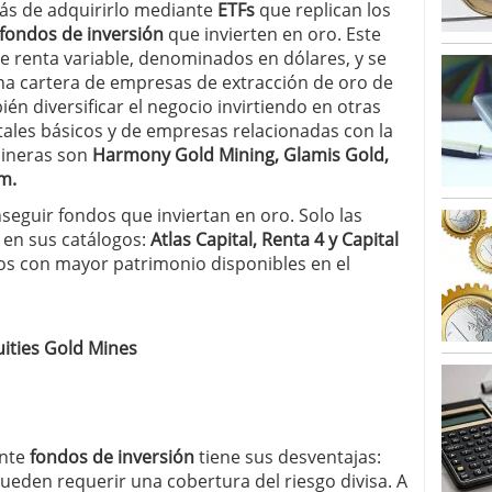
s de adquirirlo mediante
ETFs
que replican los
alcanzan los 463.628 millones en febrero: la racha
fondos de inversión
que invierten en oro. Este
 2026
 renta variable, denominados en dólares, y se
 en España cierran 2025 con un patrimonio récord
na cartera de empresas de extracción de oro de
euros
febrero 3, 2026
én diversificar el negocio invirtiendo en otras
ales básicos y de empresas relacionadas con la
mineras son
Harmony Gold Mining, Glamis Gold,
m.
nseguir fondos que inviertan en oro. Solo las
en sus catálogos:
Atlas Capital, Renta 4 y Capital
dos con mayor patrimonio disponibles en el
ities Gold Mines
ante
fondos de inversión
tiene sus desventajas:
ueden requerir una cobertura del riesgo divisa. A