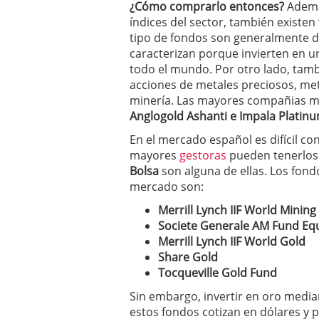
¿Cómo comprarlo entonces?
Ademá
Los fondos de inversión 
índices del sector, también existen
no se detiene
febrero 8,
tipo de fondos son generalmente de
Los fondos de inversión
caracterizan porque invierten en u
de 450.889 millones de 
todo el mundo. Por otro lado, tambi
acciones de metales preciosos, met
minería. Las mayores compañias 
Anglogold Ashanti e Impala Platinu
En el mercado español es difícil co
mayores
gestoras
pueden tenerlos 
Bolsa
son alguna de ellas. Los fon
mercado son:
Merrill Lynch IIF World Mining
Societe Generale AM Fund Equ
Merrill Lynch IIF World Gold
Share Gold
Tocqueville Gold Fund
Sin embargo, invertir en oro medi
estos fondos cotizan en dólares y p