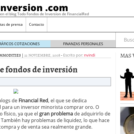
Inversion .com
 en el blog Todo Fondos de Inversion de FinancialRed
tas de prensa
Contacto
Busca
RÁFICOS COTIZACIONES
FINANZAS PERSONALES
MAS 
OMMODITIES
|
21 NOVIEMBRE, 2008
-
Escrito por:
nvindi
 fondos de inversión
blogs de
Financial Red
, el que se dedica
cil para un inversor minorista comprar oro. O
 físico, ya que el
gran problema
de adquirirlo de
: la categoría más rentable de 2025 a la que nadie
También hay problemas de liquidez, lo que hace
, 2026
 fondos en España: por qué los inversores siguen
 compra y de venta sea realmente grande.
febrero 16, 2026