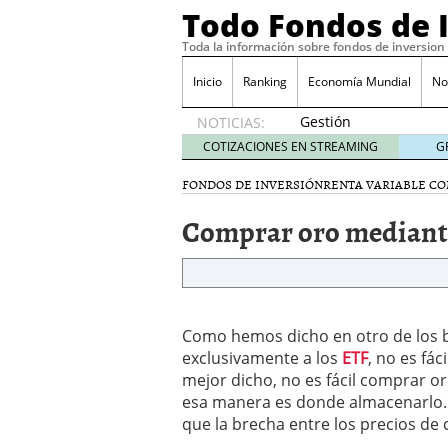
Todo Fondos de 
Toda la información sobre fondos de inversion
Inicio
Ranking
Economía Mundial
No
Gestión
NOTICIAS:
pasiva
COTIZACIONES EN STREAMING
G
contra
gestión
FONDOS DE INVERSIÓN
RENTA VARIABLE C
activa en
Comprar oro mediante
España:
el
debate
que ya
no es
debate
Como hemos dicho en otro de los 
febrero
exclusivamente a los
ETF
, no es fá
28, 2026
mejor dicho, no es fácil comprar oro
Renta variable española
esa manera es donde almacenarlo. 
quería entrar
febrero 23
La renta fija domina los
que la brecha entre los precios de
apostando por la deuda