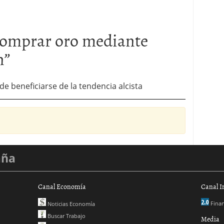
omprar oro mediante
n
”
de beneficiarse de la tendencia alcista
aña
Canal Economía
Canal I
Finan
Noticias Economía
Buscar Trabajo
Media