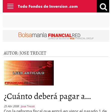
Toggle
Todo Fondos de Inversion .com
navigation
AUTOR:
JOSE TRECET
¿Cuánto deberá pagar a...
25 Abr 2008
Jose Trecet
Con la reforma fiscal que entró en vigor el pasado 1 de