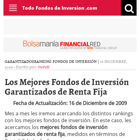
Toggle
Todo Fondos de Inversion .com
navigation
GARANTIZADOS
RANKING FONDOS DE INVERSIÓN
|
16 DICIEMBRE,
2009
-
Escrito por:
nvindi
Los Mejores Fondos de Inversión
Garantizados de Renta Fija
Fecha de Actualización: 16 de Diciembre de 2009
Mes a mes les iremos acercando los distintos rankings
con los mejores fondos de inversión. En este caso, les
acercamos los
mejores fondos de inversión
garantizados de renta fija
, medidos en términos de