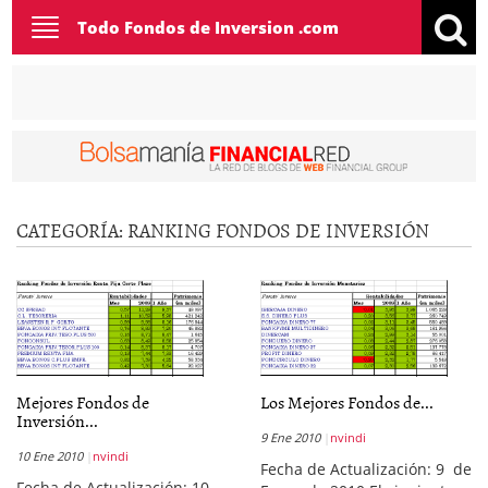
Toggle
Todo Fondos de Inversion .com
navigation
CATEGORÍA:
RANKING FONDOS DE INVERSIÓN
Mejores Fondos de
Los Mejores Fondos de...
Inversión...
9 Ene 2010
nvindi
10 Ene 2010
nvindi
Fecha de Actualización: 9 de
Fecha de Actualización: 10