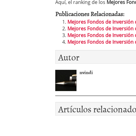
Aquí, el ranking de los
Mejores Fond
Los fondos de inversión 
no se detiene
febrero 8,
Publicaciones Relacionadas:
Los fondos de inversión
Mejores Fondos de Inversión d
de 450.889 millones de 
Mejores Fondos de Inversión d
Mejores Fondos de Inversión d
Mejores Fondos de Inversión d
Autor
nvindi
Artículos relacionad