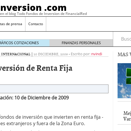
Inversion .com
 en el blog Todo Fondos de Inversion de FinancialRed
tas de prensa
Contacto
Busca
RÁFICOS COTIZACIONES
FINANZAS PERSONALES
MAS 
A INTERNACIONAL
|
10 DICIEMBRE, 2009
-
Escrito por:
nvindi
ersión de Renta Fija
zación: 10 de Diciembre de 2009
: la categoría más rentable de 2025 a la que nadie
Mej
ondos de inversión que invierten en renta fija -
, 2026
Var
es extranjeros y fuera de la Zona Euro.
 fondos en España: por qué los inversores siguen
febrero 16, 2026