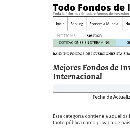
Todo Fondos de 
Toda la información sobre fondos de inversion
Inicio
Ranking
Economía Mundial
No
Gestión
NOTICIAS:
pasiva
COTIZACIONES EN STREAMING
G
contra
gestión
RANKING FONDOS DE INVERSIÓN
RENTA FIJ
activa en
Mejores Fondos de Inv
España:
el
Internacional
debate
que ya
no es
debate
Fecha de Actuali
febrero
28, 2026
Renta variable española
Esta categoría contiene a aquellos f
quería entrar
febrero 23
tanto pública como privada-de país
La renta fija domina los
apostando por la deuda