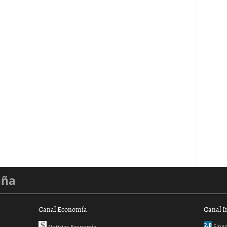
aña
Canal Economía
Canal I
Finan
Noticias Economía