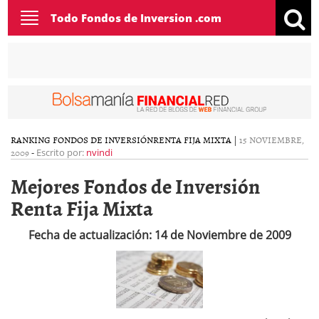
Toggle
Todo Fondos de Inversion .com
navigation
RANKING FONDOS DE INVERSIÓN
RENTA FIJA MIXTA
|
15 NOVIEMBRE,
2009
-
Escrito por:
nvindi
Mejores Fondos de Inversión
Renta Fija Mixta
Fecha de actualización: 14 de Noviembre de 2009