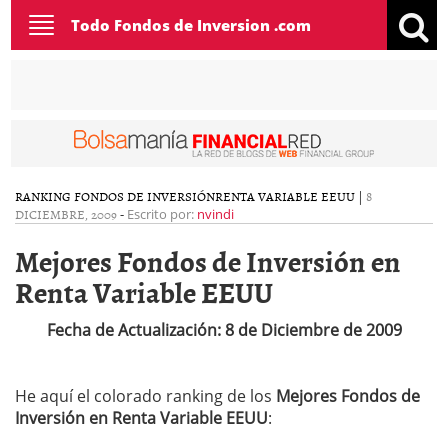
Toggle
Todo Fondos de Inversion .com
navigation
RANKING FONDOS DE INVERSIÓN
RENTA VARIABLE EEUU
|
8
DICIEMBRE, 2009
-
Escrito por:
nvindi
Mejores Fondos de Inversión en
Renta Variable EEUU
Fecha de Actualización: 8 de Diciembre de 2009
He aquí el colorado ranking de los
Mejores Fondos de
Inversión en Renta Variable EEUU
: