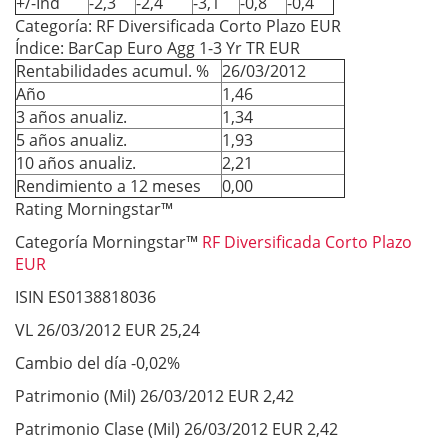
+/-Ind
-2,3
-2,4
-3,1
-0,8
-0,4
Categoría: RF Diversificada Corto Plazo EUR
Índice: BarCap Euro Agg 1-3 Yr TR EUR
Rentabilidades acumul. %
26/03/2012
Año
1,46
3 años anualiz.
1,34
5 años anualiz.
1,93
10 años anualiz.
2,21
Rendimiento a 12 meses
0,00
Rating Morningstar™
Categoría Morningstar™
RF Diversificada Corto Plazo
EUR
ISIN ES0138818036
VL 26/03/2012 EUR 25,24
Cambio del día -0,02%
Patrimonio (Mil) 26/03/2012 EUR 2,42
Patrimonio Clase (Mil) 26/03/2012 EUR 2,42