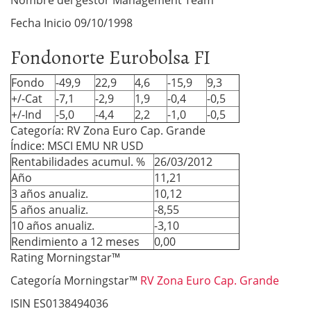
Nombre del gestor Management Team
Fecha Inicio 09/10/1998
Fondonorte Eurobolsa FI
Fondo
-49,9
22,9
4,6
-15,9
9,3
+/-Cat
-7,1
-2,9
1,9
-0,4
-0,5
+/-Ind
-5,0
-4,4
2,2
-1,0
-0,5
Categoría: RV Zona Euro Cap. Grande
Índice: MSCI EMU NR USD
Rentabilidades acumul. %
26/03/2012
Año
11,21
3 años anualiz.
10,12
5 años anualiz.
-8,55
10 años anualiz.
-3,10
Rendimiento a 12 meses
0,00
Rating Morningstar™
Categoría Morningstar™
RV Zona Euro Cap. Grande
ISIN ES0138494036