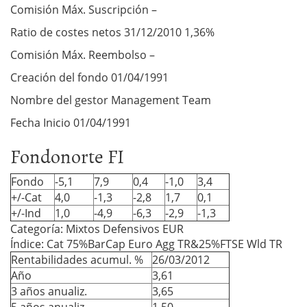
Comisión Máx. Suscripción –
Ratio de costes netos 31/12/2010 1,36%
Comisión Máx. Reembolso –
Creación del fondo 01/04/1991
Nombre del gestor Management Team
Fecha Inicio 01/04/1991
Fondonorte FI
Fondo
-5,1
7,9
0,4
-1,0
3,4
+/-Cat
4,0
-1,3
-2,8
1,7
0,1
+/-Ind
1,0
-4,9
-6,3
-2,9
-1,3
Categoría: Mixtos Defensivos EUR
Índice: Cat 75%BarCap Euro Agg TR&25%FTSE Wld TR
Rentabilidades acumul. %
26/03/2012
Año
3,61
3 años anualiz.
3,65