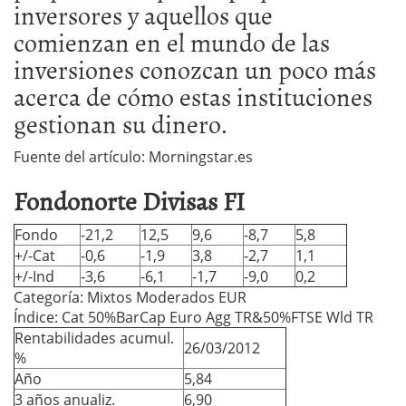
inversores y aquellos que
comienzan en el mundo de las
inversiones conozcan un poco más
acerca de cómo estas instituciones
gestionan su dinero.
Fuente del artículo: Morningstar.es
Fondonorte Divisas FI
Fondo
-21,2
12,5
9,6
-8,7
5,8
+/-Cat
-0,6
-1,9
3,8
-2,7
1,1
+/-Ind
-3,6
-6,1
-1,7
-9,0
0,2
Categoría: Mixtos Moderados EUR
Índice: Cat 50%BarCap Euro Agg TR&50%FTSE Wld TR
Rentabilidades acumul.
26/03/2012
%
Año
5,84
3 años anualiz.
6,90