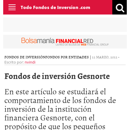
Toggle
Todo Fondos de Inversion .com
navigation
FONDOS DE INVERSIÓN
FONDOS POR ENTIDADES
|
12 MARZO, 2012
-
Escrito por:
nvindi
Fondos de inversión Gesnorte
En este artículo se estudiará el
comportamiento de los fondos de
inversión de la institución
financiera Gesnorte, con el
propósito de que los pequeños