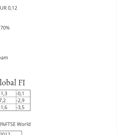
EUR 0,12
0,70%
Team
obal FI
-1,3
-0,1
7,2
-2,9
-1,6
-3,5
50%FTSE World
/2012