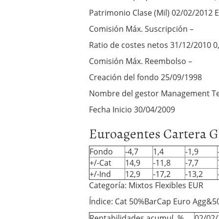
Patrimonio Clase (Mil) 02/02/2012 
Comisión Máx. Suscripción –
Ratio de costes netos 31/12/2010 
Comisión Máx. Reembolso –
Creación del fondo 25/09/1998
Nombre del gestor Management 
Fecha Inicio 30/04/2009
Euroagentes Cartera Gl
Fondo
-4,7
1,4
-1,9
+/-Cat
14,9
-11,8
-7,7
+/-Ind
12,9
-17,2
-13,2
Categoría: Mixtos Flexibles EUR
Índice: Cat 50%BarCap Euro Agg&
Rentabilidades acumul. %
02/02