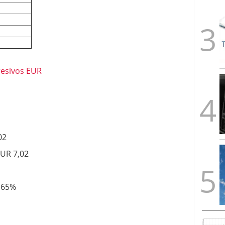
resivos EUR
02
EUR 7,02
1,65%