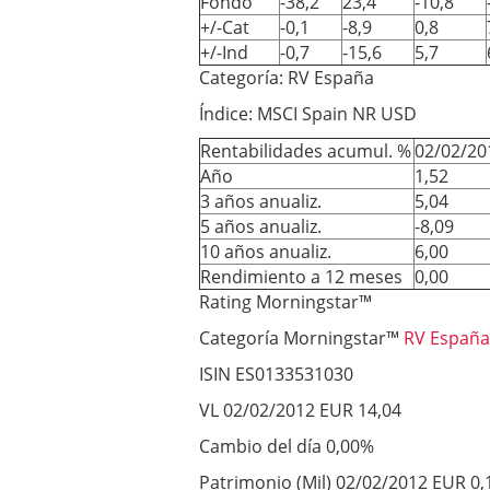
Fondo
-38,2
23,4
-10,8
+/-Cat
-0,1
-8,9
0,8
+/-Ind
-0,7
-15,6
5,7
Categoría: RV España
Índice: MSCI Spain NR USD
Rentabilidades acumul. %
02/02/20
Año
1,52
3 años anualiz.
5,04
5 años anualiz.
-8,09
10 años anualiz.
6,00
Rendimiento a 12 meses
0,00
Rating Morningstar™
Categoría Morningstar™
RV España
ISIN ES0133531030
VL 02/02/2012 EUR 14,04
Cambio del día 0,00%
Patrimonio (Mil) 02/02/2012 EUR 0,