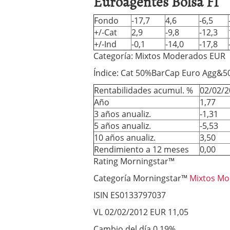
Euroagentes Bolsa FI
Los fondos de inversión 
no se detiene
febrero 8,
Fondo
-17,7
4,6
-6,5
Los fondos de inversión
+/-Cat
2,9
-9,8
-12,3
de 450.889 millones de 
+/-Ind
-0,1
-14,0
-17,8
Categoría: Mixtos Moderados EUR
Índice: Cat 50%BarCap Euro Agg&
Rentabilidades acumul. %
02/02/2
Año
1,77
3 años anualiz.
-1,31
5 años anualiz.
-5,53
10 años anualiz.
3,50
Rendimiento a 12 meses
0,00
Rating Morningstar™
Categoría Morningstar™
Mixtos M
ISIN ES0133797037
VL 02/02/2012 EUR 11,05
Cambio del día 0,19%