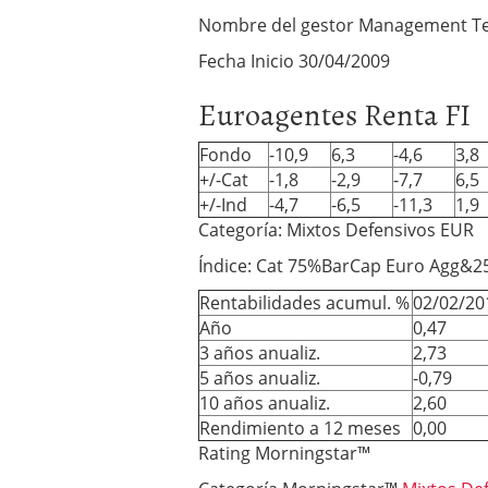
Nombre del gestor Management 
Fecha Inicio 30/04/2009
Euroagentes Renta FI
Fondo
-10,9
6,3
-4,6
3,8
+/-Cat
-1,8
-2,9
-7,7
6,5
+/-Ind
-4,7
-6,5
-11,3
1,9
Categoría: Mixtos Defensivos EUR
Índice: Cat 75%BarCap Euro Agg&
Rentabilidades acumul. %
02/02/20
Año
0,47
3 años anualiz.
2,73
5 años anualiz.
-0,79
10 años anualiz.
2,60
Rendimiento a 12 meses
0,00
Rating Morningstar™