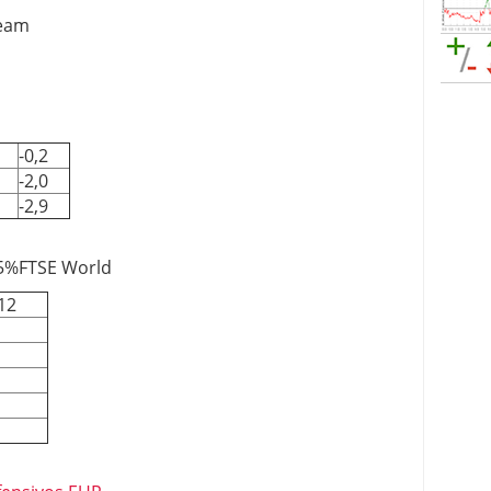
Team
-0,2
-2,0
-2,9
25%FTSE World
12