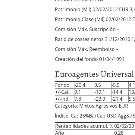
Patrimonio (Mil) 02/02/2012 EUR 3,
Patrimonio Clase (Mil) 02/02/2012 
Comisión Máx. Suscripción –
Ratio de costes netos 31/12/2010 
Comisión Máx. Reembolso –
Creación del fondo 01/04/1991
Euroagentes Universal
Fondo
-20,4
0,5
-5,5
4,
+/-Cat
9,1
-19,1
-14,4
13
+/-Ind
7,8
-23,9
-21,4
5,
Categoría: Mixtos Agresivos EUR
Índice: Cat 25%BarCap USD Agg&7
Rentabilidades acumul. %
02/02/20
Año
0,28