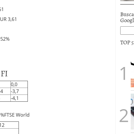
61
Busca
Goog
EUR 3,61
1,52%
TOP 
 FI
1
0,0
,4
-3,7
5
-4,1
5%FTSE World
12