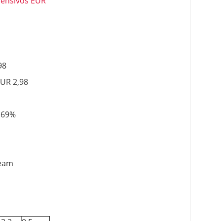
fensivos EUR
98
EUR 2,98
0,69%
Team