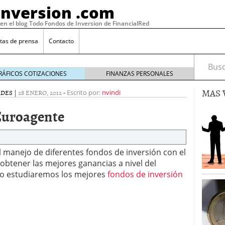
Inversion .com
 en el blog Todo Fondos de Inversion de FinancialRed
tas de prensa
Contacto
Busca
RÁFICOS COTIZACIONES
FINANZAS PERSONALES
MAS 
ADES
|
28 ENERO, 2012
-
Escrito por:
nvindi
Euroagente
 manejo de diferentes fondos de inversión con el
obtener las mejores ganancias a nivel del
ulo estudiaremos los mejores
fondos de inversión
: la categoría más rentable de 2025 a la que nadie
, 2026
 fondos en España: por qué los inversores siguen
febrero 16, 2026