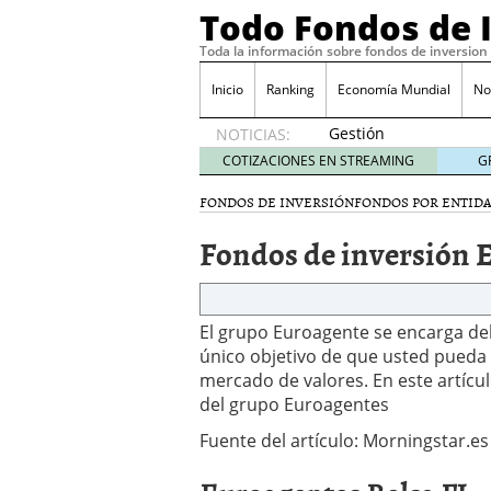
Todo Fondos de 
Toda la información sobre fondos de inversion
Inicio
Ranking
Economía Mundial
No
Gestión
NOTICIAS:
pasiva
COTIZACIONES EN STREAMING
G
contra
gestión
FONDOS DE INVERSIÓN
FONDOS POR ENTID
activa en
Fondos de inversión 
España:
el
debate
que ya
El grupo Euroagente se encarga del
no es
debate
único objetivo de que usted pueda 
febrero
mercado de valores. En este artíc
28, 2026
del grupo Euroagentes
Renta variable española
Fuente del artículo: Morningstar.es
quería entrar
febrero 23
La renta fija domina los
apostando por la deuda