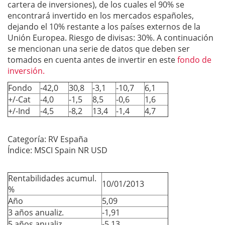
cartera de inversiones), de los cuales el 90% se
encontrará invertido en los mercados españoles,
dejando el 10% restante a los países externos de la
Unión Europea. Riesgo de divisas: 30%. A continuación
se mencionan una serie de datos que deben ser
tomados en cuenta antes de invertir en este
fondo de
inversión.
Fondo
-42,0
30,8
-3,1
-10,7
6,1
+/-Cat
-4,0
-1,5
8,5
-0,6
1,6
+/-Ind
-4,5
-8,2
13,4
-1,4
4,7
Categoría: RV España
Índice: MSCI Spain NR USD
Rentabilidades acumul.
10/01/2013
%
Año
5,09
3 años anualiz.
-1,91
5 años anualiz.
-5,13