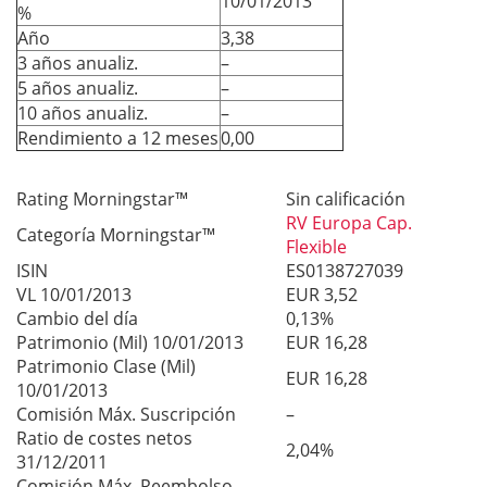
10/01/2013
%
Año
3,38
3 años anualiz.
–
5 años anualiz.
–
10 años anualiz.
–
Rendimiento a 12 meses
0,00
Rating Morningstar™
Sin calificación
RV Europa Cap.
Categoría Morningstar™
Flexible
ISIN
ES0138727039
VL 10/01/2013
EUR 3,52
Cambio del día
0,13%
Patrimonio (Mil) 10/01/2013
EUR 16,28
Patrimonio Clase (Mil)
EUR 16,28
10/01/2013
Comisión Máx. Suscripción
–
Ratio de costes netos
2,04%
31/12/2011
Comisión Máx. Reembolso
–