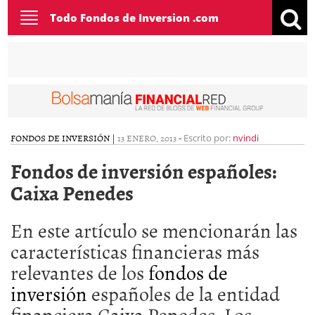
Toggle
Todo Fondos de Inversion .com
navigation
FONDOS DE INVERSIÓN
|
13 ENERO, 2013
-
Escrito por:
nvindi
Fondos de inversión españoles:
Caixa Penedes
En este artículo se mencionarán las
características financieras más
relevantes de los
fondos de
inversión
españoles de la entidad
financiera Caixa Penedes. Los