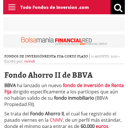
Toggle
Todo Fondos de Inversion .com
navigation
FONDOS DE INVERSIÓN
RENTA FIJA CORTO PLAZO
|
11 AGOSTO, 2010
-
Escrito por:
nvindi
Fondo Ahorro II de BBVA
BBVA
ha lanzado un nuevo
fondo de inversión de Renta
Fija
dirigido específicamente a los partícipes que aún
no habían salido de su
fondo inmobiliario
(BBVA
Propiedad FII).
Se trata del
Fondo Ahorro II
, el cual fue registrado el
pasado viernes en la
CNMV
, de un perfil más estándar,
donde el mínimo para entrar es de
60.000
euros
,