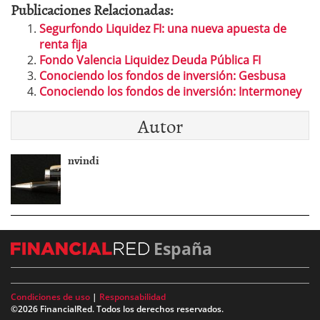
Publicaciones Relacionadas:
Segurfondo Liquidez FI: una nueva apuesta de
renta fija
Fondo Valencia Liquidez Deuda Pública FI
Conociendo los fondos de inversión: Gesbusa
Conociendo los fondos de inversión: Intermoney
Autor
nvindi
España
Condiciones de uso
|
Responsabilidad
©2026 FinancialRed. Todos los derechos reservados.