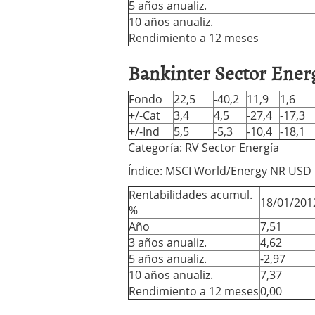
5 años anualiz.
10 años anualiz.
Rendimiento a 12 meses
Bankinter Sector Energ
Fondo
22,5
-40,2
11,9
1,6
+/-Cat
3,4
4,5
-27,4
-17,3
+/-Ind
5,5
-5,3
-10,4
-18,1
Categoría: RV Sector Energía
Índice: MSCI World/Energy NR USD
Rentabilidades acumul.
18/01/201
%
Año
7,51
3 años anualiz.
4,62
5 años anualiz.
-2,97
10 años anualiz.
7,37
Rendimiento a 12 meses
0,00