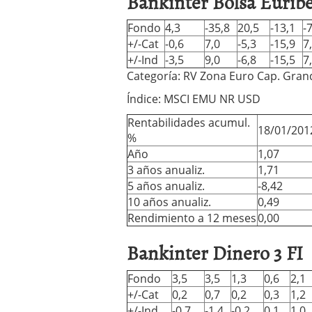
Bankinter Bolsa Euribe
Los fondos de inversión 
no se detiene
febrero 8,
Fondo
4,3
-35,8
20,5
-13,1
-
Los fondos de inversión
+/-Cat
-0,6
7,0
-5,3
-15,9
7
de 450.889 millones de 
+/-Ind
-3,5
9,0
-6,8
-15,5
7
Categoría: RV Zona Euro Cap. Gran
Índice: MSCI EMU NR USD
Rentabilidades acumul.
18/01/201
%
Año
1,07
3 años anualiz.
1,71
5 años anualiz.
-8,42
10 años anualiz.
0,49
Rendimiento a 12 meses
0,00
Bankinter Dinero 3 FI
Fondo
3,5
3,5
1,3
0,6
2,1
+/-Cat
0,2
0,7
0,2
0,3
1,2
+/-Ind
-0,7
-1,4
-0,2
0,1
1,0