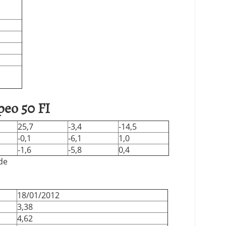
peo 50 FI
25,7
-3,4
-14,5
-0,1
-6,1
1,0
-1,6
-5,8
0,4
de
18/01/2012
3,38
4,62