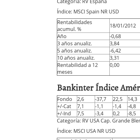
Categoría: RV España
Índice: MSCI Spain NR USD
Rentabilidades
18/01/2012
acumul. %
Año
-0,68
3 años anualiz.
3,84
5 años anualiz.
-6,42
10 años anualiz.
3,31
Rentabilidad a 12
0,00
meses
Bankinter Índice Amér
Fondo
2,6
-37,7
22,5
14,3
+/-Cat
7,1
-1,1
-1,4
-4,8
+/-Ind
7,5
-3,4
0,2
-8,5
Categoría: RV USA Cap. Grande Ble
Índice: MSCI USA NR USD