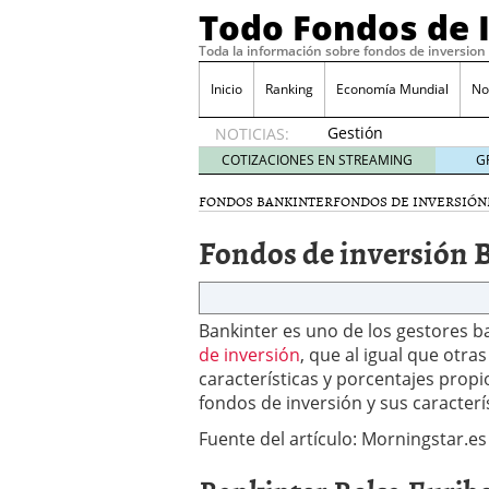
Todo Fondos de 
Toda la información sobre fondos de inversion
Inicio
Ranking
Economía Mundial
No
Gestión
NOTICIAS:
pasiva
COTIZACIONES EN STREAMING
G
contra
gestión
FONDOS BANKINTER
FONDOS DE INVERSIÓN
activa en
Fondos de inversión 
España:
el
debate
que ya
Bankinter es uno de los gestores b
no es
debate
de inversión
, que al igual que otra
febrero
características y porcentajes prop
28, 2026
fondos de inversión y sus caracterí
Renta variable española
Fuente del artículo: Morningstar.es
quería entrar
febrero 23
La renta fija domina los
apostando por la deuda