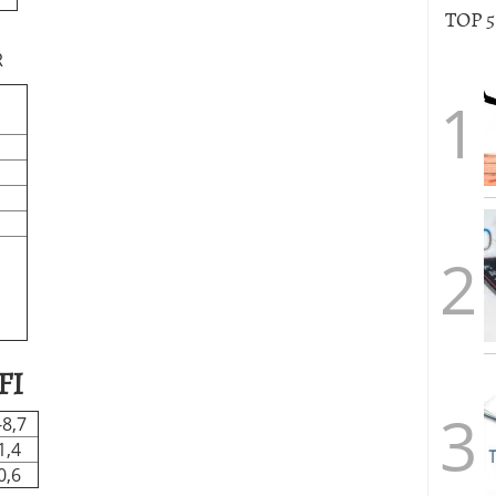
TOP 
R
FI
-8,7
1,4
0,6