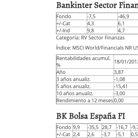
Bankinter Sector Finan
Fondo
-7,5
-46,9
+/-Cat
4,3
6,1
+/-Ind
9,8
4,7
Categoría: RV Sector Finanzas
Índice: MSCI World/Financials NR 
Rentabilidades acumul.
18/01/201
%
Año
3,87
3 años anualiz.
-1,08
5 años anualiz.
-15,41
10 años anualiz.
-3,00
Rendimiento a 12 meses
0,00
BK Bolsa España FI
Fondo
9,9
-35,5
28,7
-16,7
-9,
+/-Cat
2,4
2,6
-3,7
-5,1
0,5