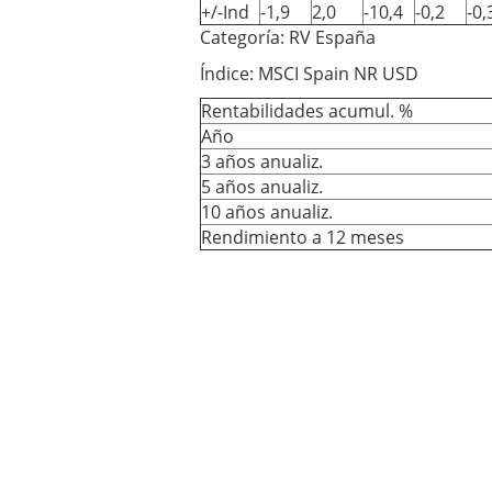
+/-Ind
-1,9
2,0
-10,4
-0,2
-0,
Categoría: RV España
Índice: MSCI Spain NR USD
Rentabilidades acumul. %
Año
3 años anualiz.
5 años anualiz.
10 años anualiz.
Rendimiento a 12 meses