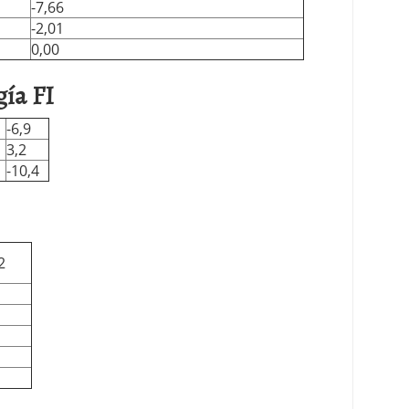
-7,66
-2,01
0,00
ía FI
-6,9
3,2
-10,4
2