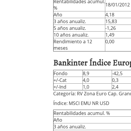
Rentabilidades acumul.
18/01/2012
%
Año
4,18
3 años anualiz.
15,83
5 años anualiz.
-1,26
10 años anualiz.
1,49
Rendimiento a 12
0,00
meses
Bankinter Índice Euro
Fondo
8,9
-42,5
+/-Cat
4,0
0,3
+/-Ind
1,0
2,4
Categoría: RV Zona Euro Cap. Gran
Índice: MSCI EMU NR USD
Rentabilidades acumul. %
Año
3 años anualiz.