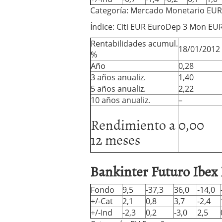
Categoría: Mercado Monetario EUR
Índice: Citi EUR EuroDep 3 Mon EU
Rentabilidades acumul.
18/01/2012
%
Año
0,28
3 años anualiz.
1,40
5 años anualiz.
2,22
10 años anualiz.
–
Rendimiento a
0,00
12 meses
Bankinter Futuro Ibex 
Fondo
9,5
-37,3
36,0
-14,0
+/-Cat
2,1
0,8
3,7
-2,4
+/-Ind
-2,3
0,2
-3,0
2,5