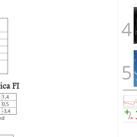
ica FI
1,4
0,5
-3,4
nd