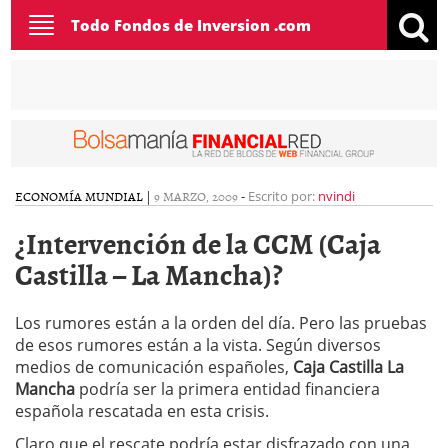
Toggle
Todo Fondos de Inversion .com
navigation
ECONOMÍA MUNDIAL
|
9 MARZO, 2009
-
Escrito por:
nvindi
¿Intervención de la CCM (Caja
Castilla – La Mancha)?
Los rumores están a la orden del día. Pero las pruebas
de esos rumores están a la vista. Según diversos
medios de comunicación españoles,
Caja Castilla La
Mancha
podría ser la primera entidad financiera
española rescatada en esta crisis.
Claro que el rescate podría estar disfrazado con una