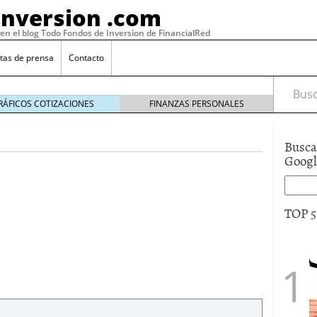
Inversion .com
 en el blog Todo Fondos de Inversion de FinancialRed
tas de prensa
Contacto
Busca
RÁFICOS COTIZACIONES
FINANZAS PERSONALES
Busca
Goog
TOP 
: la categoría más rentable de 2025 a la que nadie
, 2026
 fondos en España: por qué los inversores siguen
febrero 16, 2026