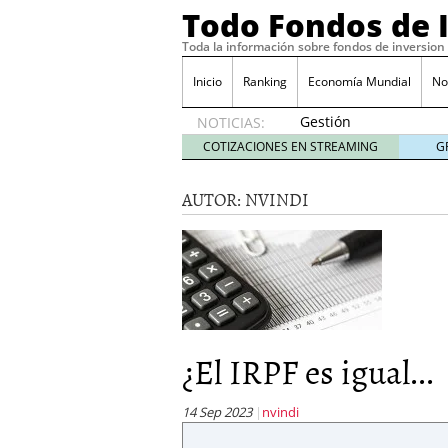
Todo Fondos de 
Toda la información sobre fondos de inversion
Inicio
Ranking
Economía Mundial
No
Gestión
NOTICIAS:
pasiva
COTIZACIONES EN STREAMING
G
contra
gestión
AUTOR:
NVINDI
activa en
España:
el
debate
que ya
no es
debate
febrero
¿El IRPF es igual...
28, 2026
Renta variable española
quería entrar
febrero 23
14 Sep 2023
nvindi
La renta fija domina los
apostando por la deuda