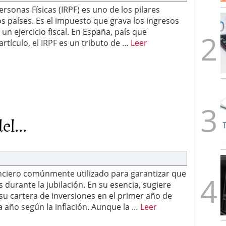
alcanzan los 463.628 millones en febrero: la racha
rsonas Físicas (IRPF) es uno de los pilares
 2026
 países. Es el impuesto que grava los ingresos
 en España cierran 2025 con un patrimonio récord
 un ejercicio fiscal. En España, país que
euros
febrero 3, 2026
tículo, el IRPF es un tributo de …
Leer
el...
nanciero comúnmente utilizado para garantizar que
durante la jubilación. En su esencia, sugiere
su cartera de inversiones en el primer año de
a año según la inflación. Aunque la …
Leer