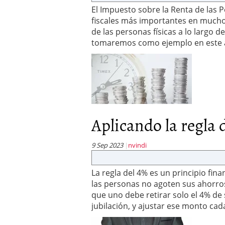
Los fondos de inversión 
El Impuesto sobre la Renta de las Pe
no se detiene
febrero 8,
fiscales más importantes en muchos
Los fondos de inversión
de las personas físicas a lo largo de
de 450.889 millones de 
tomaremos como ejemplo en este ar
Aplicando la regla d
9 Sep 2023
nvindi
La regla del 4% es un principio fi
las personas no agoten sus ahorros 
que uno debe retirar solo el 4% de 
jubilación, y ajustar ese monto cad