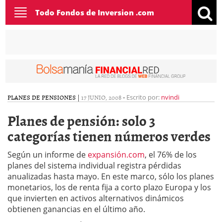
Toggle
Todo Fondos de Inversion .com
navigation
PLANES DE PENSIONES
|
17 JUNIO, 2008
-
Escrito por:
nvindi
Planes de pensión: solo 3
categorías tienen números verdes
Según un informe de
expansión.com
, el 76% de los
planes del sistema individual registra pérdidas
anualizadas hasta mayo. En este marco, sólo los planes
monetarios, los de renta fija a corto plazo Europa y los
que invierten en activos alternativos dinámicos
obtienen ganancias en el último año.