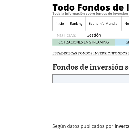
Todo Fondos de 
Toda la información sobre fondos de inversion
Inicio
Ranking
Economía Mundial
No
Gestión
NOTICIAS:
pasiva
COTIZACIONES EN STREAMING
G
contra
gestión
ESTADISTICAS FONDOS INVERSION
FONDOS 
activa en
Fondos de inversión 
España:
el
debate
que ya
no es
debate
febrero
28, 2026
Renta variable española
quería entrar
febrero 23
La renta fija domina los
Según datos publicados por
Inverc
apostando por la deuda