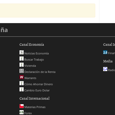
aña
Canal Economía
Canal I
Finan
Noticias Economía
Buscar Trabajo
Media
Vivienda
Radio
Declaración de la Renta
Warrants
Cómo Ahorrar Dinero
Cambio Euro Dolar
Canal Internacional
Materias Primas
Forex