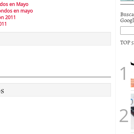
ndos en Mayo
 Fondos en mayo
Busca
ón 2011
Goog
011
TOP 
os