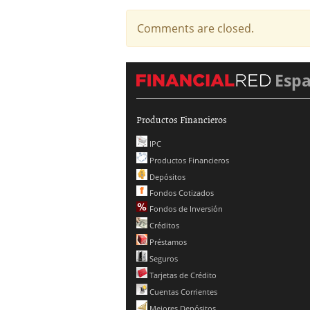
Comments are closed.
Esp
Productos Financieros
IPC
Productos Financieros
Depósitos
Fondos Cotizados
Fondos de Inversión
Créditos
Préstamos
Seguros
Tarjetas de Crédito
Cuentas Corrientes
Mejores Depósitos