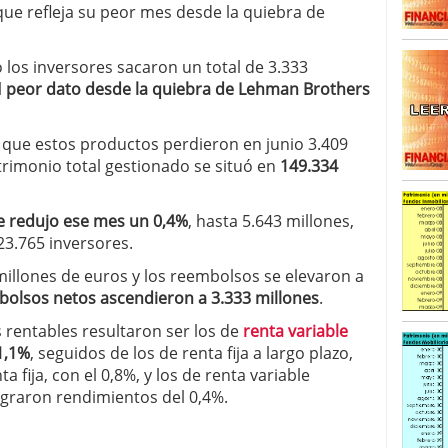
 que refleja su peor mes desde la quiebra de
alcanzan los 463.628 millones en febrero: la racha
 2026
 en España cierran 2025 con un patrimonio récord
 los inversores sacaron un total de 3.333
euros
febrero 3, 2026
l
peor dato desde la quiebra de Lehman Brothers
 que estos productos perdieron en junio 3.409
trimonio total gestionado se situó en
149.334
e redujo ese mes un 0,4%
, hasta 5.643 millones,
3.765 inversores.
millones de euros y los reembolsos se elevaron a
olsos netos ascendieron a 3.333 millones
.
s rentables resultaron ser los de
renta variable
1,1%
, seguidos de los de renta fija a largo plazo,
a fija, con el 0,8%, y los de renta variable
ograron rendimientos del 0,4%.