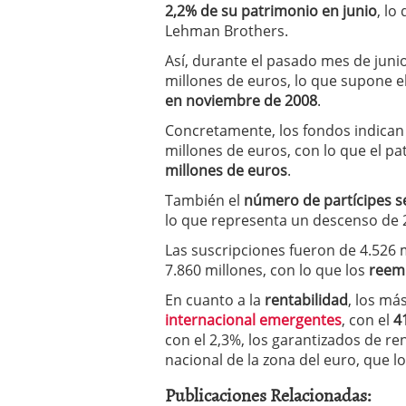
2,2% de su patrimonio en junio
, lo
Los fondos de inversión 
Lehman Brothers.
no se detiene
febrero 8,
Los fondos de inversión
Así, durante el pasado mes de junio
de 450.889 millones de 
millones de euros, lo que supone e
en noviembre de 2008
.
Concretamente, los fondos indican
millones de euros, con lo que el pa
millones de euros
.
También el
número de partícipes s
lo que representa un descenso de 2
Las suscripciones fueron de 4.526 
7.860 millones, con lo que los
reemb
En cuanto a la
rentabilidad
, los má
internacional emergentes
, con el
4
con el 2,3%, los garantizados de rent
nacional de la zona del euro, que l
Publicaciones Relacionadas: