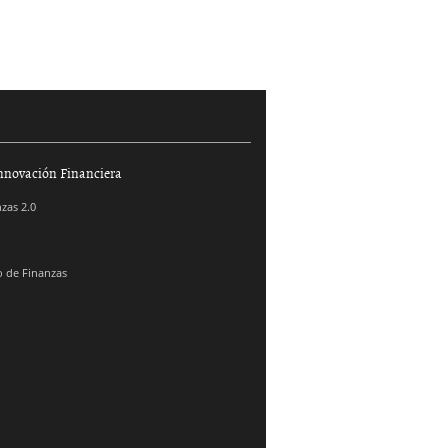
nnovación Financiera
zas 2.0
 de Finanzas