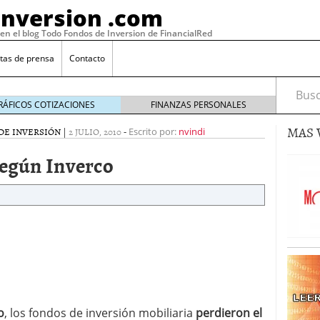
Inversion .com
 en el blog Todo Fondos de Inversion de FinancialRed
tas de prensa
Contacto
Busca
RÁFICOS COTIZACIONES
FINANZAS PERSONALES
MAS 
DE INVERSIÓN
|
2 JULIO, 2010
-
Escrito por:
nvindi
según Inverco
: la categoría más rentable de 2025 a la que nadie
, 2026
 fondos en España: por qué los inversores siguen
o
, los fondos de inversión mobiliaria
perdieron el
febrero 16, 2026