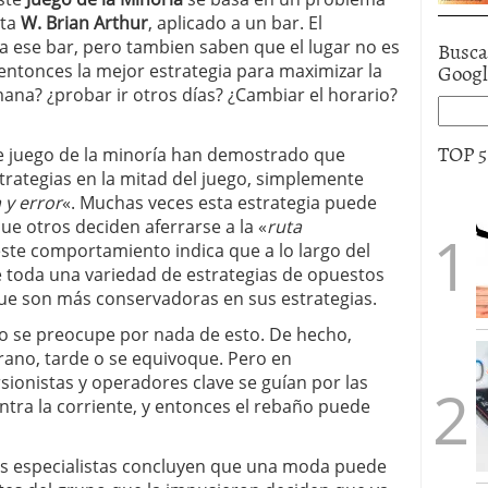
sta
W. Brian Arthur
, aplicado a un bar. El
a ese bar, pero tambien saben que el lugar no es
Busca
Goog
 entonces la mejor estrategia para maximizar la
emana? ¿probar ir otros días? ¿Cambiar el horario?
TOP 
e juego de la minoría han demostrado que
rategias en la mitad del juego, simplemente
 y error
«. Muchas veces esta estrategia puede
ue otros deciden aferrarse a la «
ruta
este comportamiento indica que a lo largo del
e toda una variedad de estrategias de opuestos
ue son más conservadoras en sus estrategias.
o se preocupe por nada de esto. De hecho,
rano, tarde o se equivoque. Pero en
sionistas y operadores clave se guían por las
tra la corriente, y entonces el rebaño puede
 los especialistas concluyen que una moda puede