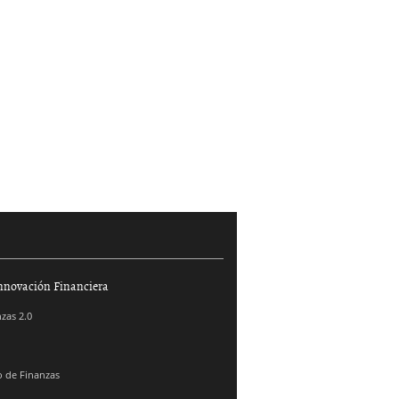
nnovación Financiera
zas 2.0
 de Finanzas