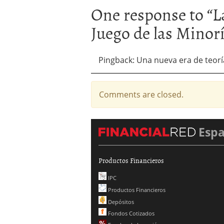
One response to “
L
Juego de las Minorí
Pingback: Una nueva era de teor
Comments are closed.
Esp
Productos Financieros
IPC
Productos Financieros
Depósitos
Fondos Cotizados