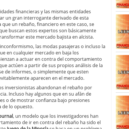
alcanzan los 463.628 millones en febrero: la racha
 2026
ridades financieras y las mismas entidades
 en España cierran 2025 con un patrimonio récord
ar un gran interrogante derivado de esta
euros
febrero 3, 2026
 que un rebaño, financiero en este caso, se
 que buscan estos expertos son básicamente
ransformar este mercado bajista en alcista.
 inconformismo, las modas pasajeras o incluso la
 que en cualquier mercado en baja los
mienzan a actuar en contra del comportamiento
ue actúen a partir de sus propios análisis de la
ase de informes, o simplemente que esten
evitablemente aparecen en el mercado.
os inversionistas abandonan el rebaño por
acia. Incluso hay algunos que en su afán de
es o de mostrar confianza bajo presiones
a de lo opuesto.
Journal
, un modelo que los investigadores han
rtamiento de ir en contra del rebaño ha sido el
ste
Juego de la Minoría
se basa en un problema