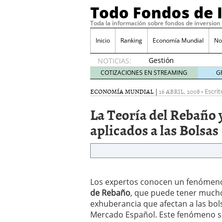
Todo Fondos de 
Toda la información sobre fondos de inversion
Inicio
Ranking
Economía Mundial
No
Gestión
NOTICIAS:
pasiva
COTIZACIONES EN STREAMING
G
contra
gestión
ECONOMÍA MUNDIAL
|
16 ABRIL, 2008
-
Escrit
activa en
La Teoría del Rebaño y
España:
el
aplicados a las Bolsas
debate
que ya
no es
debate
febrero
28, 2026
Los expertos conocen un fenómeno
Renta variable española
de Rebaño
, que puede tener mucho
quería entrar
febrero 23
exhuberancia que afectan a las bol
La renta fija domina los
Mercado Español. Este fenómeno se
apostando por la deuda