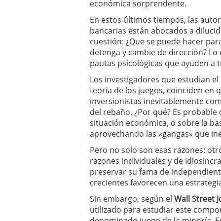
económica sorprendente.
Los fondos de inversión 
no se detiene
febrero 8,
En estos últimos tiempos, las auto
Los fondos de inversión
bancarias están abocados a dilucid
de 450.889 millones de 
cuestión: ¿Que se puede hacer para
detenga y cambie de dirección? Lo
pautas psicológicas que ayuden a t
Los investigadores que estudian el
teoría de los juegos, coinciden en
inversionistas inevitablemente co
del rebaño. ¿Por qué? Es probable q
situación económica, o sobre la b
aprovechando las «gangas» que in
Pero no solo son esas razones: otr
razones individuales y de idiosincr
preservar su fama de independient
crecientes favorecen una estrategi
Sin embargo, según el
Wall Street 
utilizado para estudiar este compo
denominado juego de la minoría. E