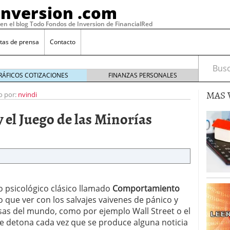
Inversion .com
 en el blog Todo Fondos de Inversion de FinancialRed
tas de prensa
Contacto
Busca
RÁFICOS COTIZACIONES
FINANZAS PERSONALES
MAS 
o por:
nvindi
 el Juego de las Minorías
 psicológico clásico llamado
Comportamiento
: la categoría más rentable de 2025 a la que nadie
 que ver con los salvajes vaivenes de pánico y
, 2026
sas del mundo, como por ejemplo Wall Street o el
 fondos en España: por qué los inversores siguen
 detona cada vez que se produce alguna noticia
febrero 16, 2026