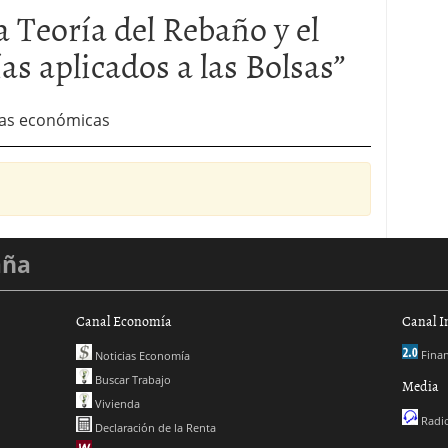
a Teoría del Rebaño y el
as aplicados a las Bolsas
”
ías económicas
aña
Canal Economía
Canal I
Finan
Noticias Economía
Buscar Trabajo
Media
Vivienda
Radio
Declaración de la Renta