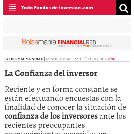
Toggle
Todo Fondos de Inversion .com
navigation
ECONOMÍA MUNDIAL
|
30 NOVIEMBRE, 2011
-
Escrito por:
nvindi
La Confianza del inversor
Reciente y en forma constante se
están efectuando encuestas con la
finalidad de conocer la situación de
confianza de los inversores
ante los
recientes preocupantes
acontecimientos ocurridos en