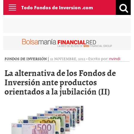
Toggle
Todo Fondos de Inversion .com
navigation
FONDOS DE INVERSIÓN
|
21 NOVIEMBRE, 2012
-
Escrito por:
nvindi
La alternativa de los Fondos de
Inversión ante productos
orientados a la jubilación (II)