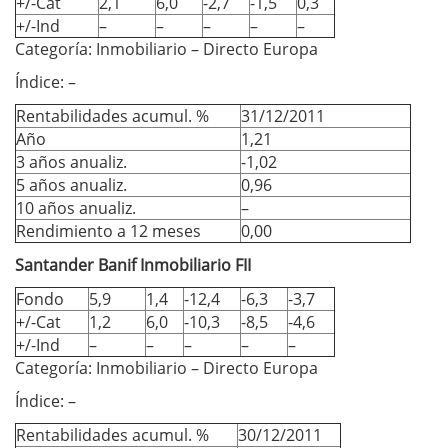
+/-Cat
2,1
6,0
-2,7
-1,5
0,3
+/-Ind
–
–
–
–
–
Categoría: Inmobiliario – Directo Europa
Índice: –
Rentabilidades acumul. %
31/12/2011
Año
1,21
3 años anualiz.
-1,02
5 años anualiz.
0,96
10 años anualiz.
–
Rendimiento a 12 meses
0,00
Santander Banif Inmobiliario FII
Fondo
5,9
1,4
-12,4
-6,3
-3,7
+/-Cat
1,2
6,0
-10,3
-8,5
-4,6
+/-Ind
–
–
–
–
–
Categoría: Inmobiliario – Directo Europa
Índice: –
Rentabilidades acumul. %
30/12/2011