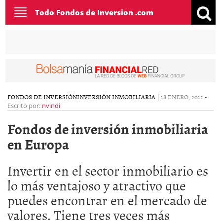
Toggle
Todo Fondos de Inversion .com
navigation
FONDOS DE INVERSIÓN
INVERSIÓN INMOBILIARIA
|
18 ENERO, 2012
-
Escrito por:
nvindi
Fondos de inversión inmobiliaria
en Europa
Invertir en el sector inmobiliario es
lo más ventajoso y atractivo que
puedes encontrar en el mercado de
valores. Tiene tres veces más