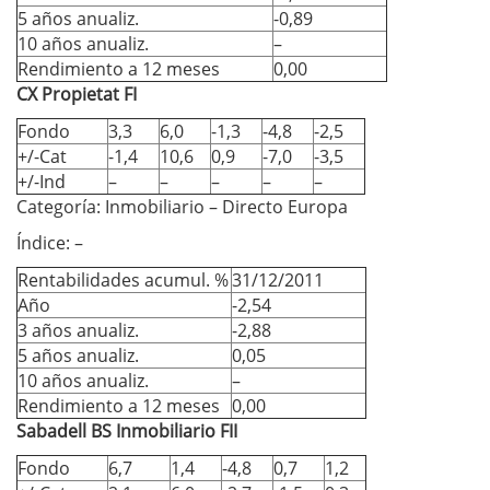
5 años anualiz.
-0,89
10 años anualiz.
–
Rendimiento a 12 meses
0,00
CX Propietat FI
Fondo
3,3
6,0
-1,3
-4,8
-2,5
+/-Cat
-1,4
10,6
0,9
-7,0
-3,5
+/-Ind
–
–
–
–
–
Categoría: Inmobiliario – Directo Europa
Índice: –
Rentabilidades acumul. %
31/12/2011
Año
-2,54
3 años anualiz.
-2,88
5 años anualiz.
0,05
10 años anualiz.
–
Rendimiento a 12 meses
0,00
Sabadell BS Inmobiliario FII
Fondo
6,7
1,4
-4,8
0,7
1,2