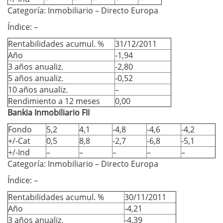
Categoría: Inmobiliario – Directo Europa
Índice: –
Rentabilidades acumul. %
31/12/2011
Año
-1,94
3 años anualiz.
-2,80
5 años anualiz.
-0,52
10 años anualiz.
–
Rendimiento a 12 meses
0,00
Bankia Inmobiliario FII
Fondo
5,2
4,1
-4,8
-4,6
-4,2
+/-Cat
0,5
8,8
-2,7
-6,8
-5,1
+/-Ind
–
–
–
–
–
Categoría: Inmobiliario – Directo Europa
Índice: –
Rentabilidades acumul. %
30/11/2011
Año
-4,21
3 años anualiz.
-4,39