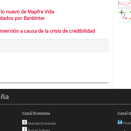
lo nuevo de Mapfre Vida
dados por Bankinter
nversión a causa de la crisis de credibilidad
aña
Canal Economía
Canal I
Finan
Noticias Economía
Buscar Trabajo