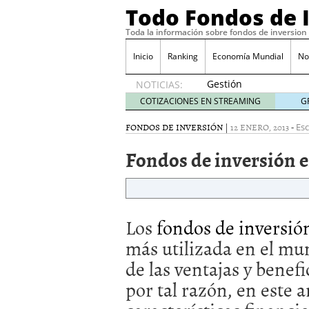
Todo Fondos de 
Toda la información sobre fondos de inversion
Inicio
Ranking
Economía Mundial
No
Gestión
NOTICIAS:
pasiva
COTIZACIONES EN STREAMING
G
contra
gestión
FONDOS DE INVERSIÓN
|
12 ENERO, 2013
-
Esc
activa en
Fondos de inversión e
España:
el
debate
que ya
no es
Los
fondos de inversi
debate
febrero
más utilizada en el mu
28, 2026
de las ventajas y benefi
Renta variable española
quería entrar
febrero 23
por tal razón, en este 
La renta fija domina los
apostando por la deuda