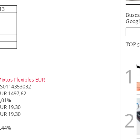
13
Busca
Goog
TOP 
ixtos Flexibles EUR
S0114353032
UR 1497,62
,01%
UR 19,30
UR 19,30
,44%