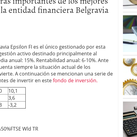
eras importantes de los mejores
alcanzan los 463.628 millones en febrero: la racha
la entidad financiera Belgravia
 2026
 en España cierran 2025 con un patrimonio récord
euros
febrero 3, 2026
via Epsilon FI es el único gestionado por esta
gestión activo destinado principalmente al
ia anual: 15%. Rentabilidad anual: 6-10%. Ante
enta siempre la situación actual de los
vierte. A continuación se mencionan una serie de
es de invertir en este
fondo de inversión.
0
10,1
3,6
3
-3,2
R&50%FTSE Wld TR