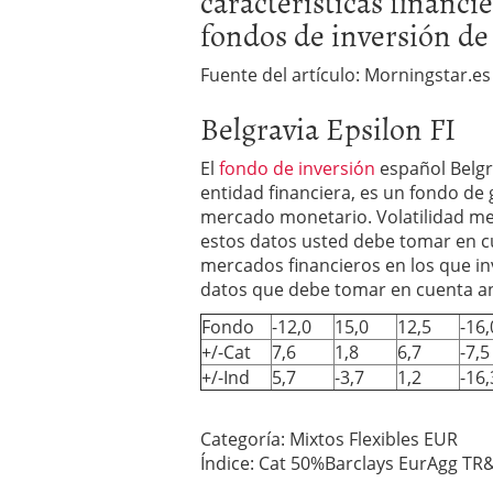
características financi
Los fondos de inversión 
fondos de inversión de 
no se detiene
febrero 8,
Los fondos de inversión
Fuente del artículo: Morningstar.es
de 450.889 millones de 
Belgravia Epsilon FI
El
fondo de inversión
español Belgra
entidad financiera, es un fondo de 
mercado monetario. Volatilidad med
estos datos usted debe tomar en cu
mercados financieros en los que in
datos que debe tomar en cuenta ant
Fondo
-12,0
15,0
12,5
-16,
+/-Cat
7,6
1,8
6,7
-7,5
+/-Ind
5,7
-3,7
1,2
-16,
Categoría: Mixtos Flexibles EUR
Índice: Cat 50%Barclays EurAgg T