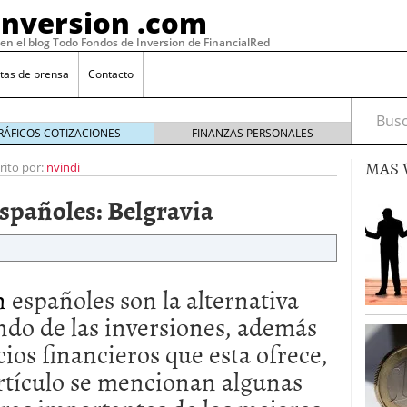
Inversion .com
 en el blog Todo Fondos de Inversion de FinancialRed
tas de prensa
Contacto
Busca
RÁFICOS COTIZACIONES
FINANZAS PERSONALES
MAS 
rito por:
nvindi
spañoles: Belgravia
ón
españoles son la alternativa
ndo de las inversiones, además
cios financieros que esta ofrece,
: la categoría más rentable de 2025 a la que nadie
, 2026
artículo se mencionan algunas
 fondos en España: por qué los inversores siguen
febrero 16, 2026