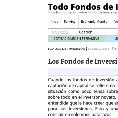
Todo Fondos de 
Toda la información sobre fondos de inversion
Inicio
Ranking
Economía Mundial
No
Gestión
NOTICIAS:
pasiva
COTIZACIONES EN STREAMING
G
contra
gestión
FONDOS DE INVERSIÓN
|
28 MAYO, 2018
-
Escr
activa en
Los Fondos de Invers
España:
el
debate
que ya
Cuando los fondos de inversión 
no es
debate
captación de capital se refiere en
febrero
situación como poco tensa sobre 
28, 2026
sobre todo en el inversor novato, 
Renta variable española
entendida que le hace creer que en
quería entrar
febrero 23
para sus inversiones. Esto y una
La renta fija domina los
concluir en solemnes batacazos.
apostando por la deuda