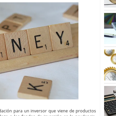
alcanzan los 463.628 millones en febrero: la racha
 2026
 en España cierran 2025 con un patrimonio récord
euros
febrero 3, 2026
ación para un inversor que viene de productos