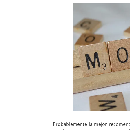
Los fondos de inversión 
no se detiene
febrero 8,
Los fondos de inversión
de 450.889 millones de 
Probablemente la mejor recomend