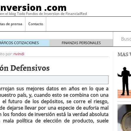
Inversion .com
 en el blog Todo Fondos de Inversion de FinancialRed
tas de prensa
Contacto
Busca
RÁFICOS COTIZACIONES
FINANZAS PERSONALES
MAS 
ito por:
nvindi
ión Defensivos
arrojan sus mejores datos en años en lo que a
 nuestro país, y, cuando esto se combina con una
el futuro de los depósitos, se corre el riesgo,
de dejarse llevar por una especie de euforia mal
: la categoría más rentable de 2025 a la que nadie
 los fondos de inversión está la verdad absoluta
, 2026
 mala política de elección de producto, suele
 fondos en España: por qué los inversores siguen
febrero 16, 2026