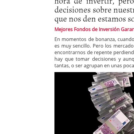
hora de invertir, pe
Los fondos de inversión 
decisiones sobre nuest
no se detiene
febrero 8,
que nos den estamos sol
Los fondos de inversión
de 450.889 millones de 
Mejores Fondos de Inversión Garan
En momentos de bonanza, cuand
es muy sencillo. Pero los mercad
encontrarnos de repente perdiend
hay que tomar decisiones y aun
tantas, o ser agrupan en unas poca