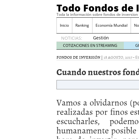
Todo Fondos de 
Toda la información sobre fondos de inversion
Inicio
Ranking
Economía Mundial
No
Gestión
NOTICIAS:
pasiva
COTIZACIONES EN STREAMING
G
contra
gestión
FONDOS DE INVERSIÓN
|
18 AGOSTO, 2017
-
Es
activa en
Cuando nuestros fond
España:
el
debate
que ya
no es
Vamos a olvidarnos (po
debate
febrero
realizadas por finos es
28, 2026
escucharles, podem
Renta variable española
quería entrar
febrero 23
humanamente posible p
La renta fija domina los
apostando por la deuda