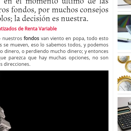
ro en el momento último de las
alcanzan los 463.628 millones en febrero: la racha
ros fondos, por muchos consejos
 2026
os; la decisión es nuestra.
 en España cierran 2025 con un patrimonio récord
euros
febrero 3, 2026
tizados de Renta Variable
o nuestros
fondos
van viento en popa, todo esto
os se mueven, eso lo sabemos todos, y podemos
o dinero, o perdiendo mucho dinero; y entonces
que parezca que hay muchas opciones, no son
s direcciones.