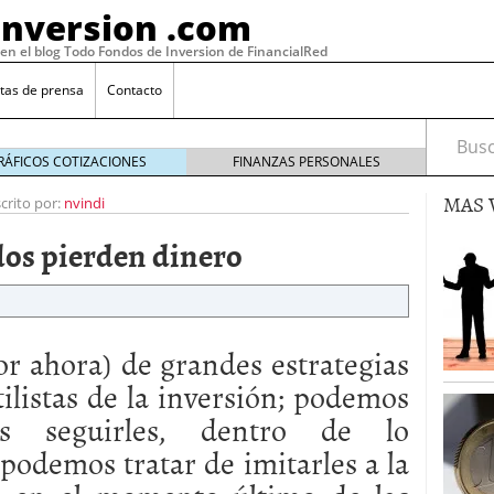
Inversion .com
 en el blog Todo Fondos de Inversion de FinancialRed
tas de prensa
Contacto
Busca
RÁFICOS COTIZACIONES
FINANZAS PERSONALES
MAS 
crito por:
nvindi
os pierden dinero
r ahora) de grandes estrategias
tilistas de la inversión; podemos
os seguirles, dentro de lo
: la categoría más rentable de 2025 a la que nadie
, 2026
odemos tratar de imitarles a la
 fondos en España: por qué los inversores siguen
febrero 16, 2026