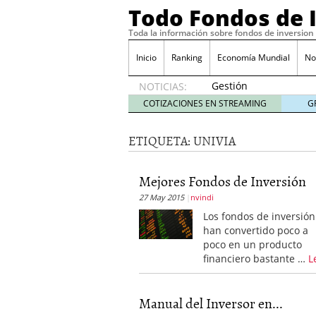
Todo Fondos de 
Toda la información sobre fondos de inversion
Inicio
Ranking
Economía Mundial
No
Gestión
NOTICIAS:
pasiva
COTIZACIONES EN STREAMING
G
contra
gestión
ETIQUETA:
UNIVIA
activa en
España:
el
Mejores Fondos de Inversión
debate
27 May 2015
nvindi
que ya
no es
Los fondos de inversión
debate
han convertido poco a
febrero
poco en un producto
28, 2026
financiero bastante …
L
Renta variable española
quería entrar
febrero 23
La renta fija domina los
Manual del Inversor en...
apostando por la deuda