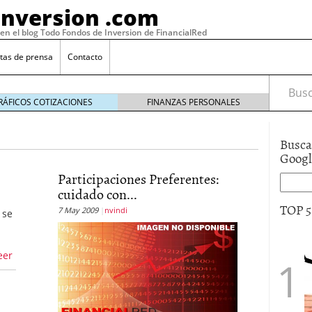
Inversion .com
 en el blog Todo Fondos de Inversion de FinancialRed
tas de prensa
Contacto
Busca
RÁFICOS COTIZACIONES
FINANZAS PERSONALES
Busca
Goog
Participaciones Preferentes:
cuidado con...
TOP 
7 May 2009
nvindi
 se
eer
: la categoría más rentable de 2025 a la que nadie
, 2026
 fondos en España: por qué los inversores siguen
febrero 16, 2026