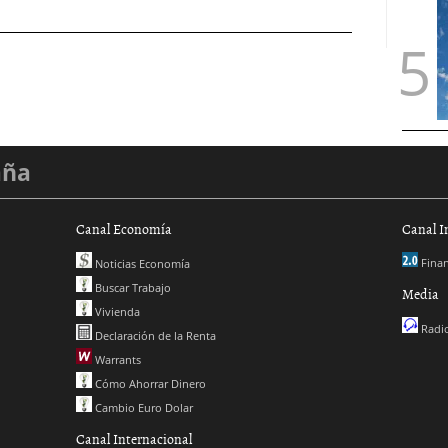
aña
Canal Economía
Canal I
Finan
Noticias Economía
Buscar Trabajo
Media
Vivienda
Radio
Declaración de la Renta
Warrants
Cómo Ahorrar Dinero
Cambio Euro Dolar
Canal Internacional