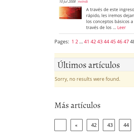
10 Jul 2008
nvindi
Los fondos de inversión 
A través de este ingres
no se detiene
febrero 8,
rápido, les iremos deja
Los fondos de inversión
los conceptos básicos a
de 450.889 millones de 
través de los …
Leer
Pages:
1
2
...
41
42
43
44
45
46
47
4
Últimos artículos
Sorry, no results were found.
Más artículos
«
42
43
44