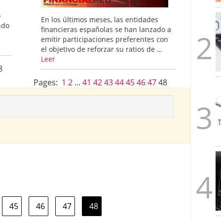
alcanzan los 463.628 millones en febrero: la racha
o
 2026
En los últimos meses, las entidades
ndo
 en España cierran 2025 con un patrimonio récord
financieras españolas se han lanzado a
euros
febrero 3, 2026
emitir participaciones preferentes con
el objetivo de reforzar su ratios de …
Leer
8
Pages:
1
2
...
41
42
43
44
45
46
47
48
45
46
47
48