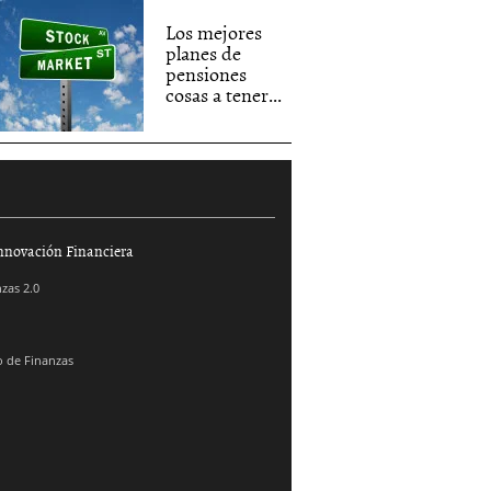
Los mejores
planes de
pensiones
cosas a tener...
nnovación Financiera
zas 2.0
 de Finanzas