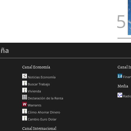
aña
Canal Economía
Canal I
Finan
Noticias Economía
Buscar Trabajo
Media
Vivienda
Radio
Declaración de la Renta
Warrants
Cómo Ahorrar Dinero
Cambio Euro Dolar
Canal Internacional