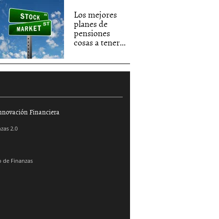
Los mejores
planes de
pensiones
cosas a tener...
nnovación Financiera
zas 2.0
 de Finanzas