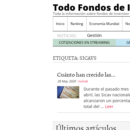
Todo Fondos de 
Toda la información sobre fondos de inversion
Inicio
Ranking
Economía Mundial
No
Gestión
NOTICIAS:
pasiva
COTIZACIONES EN STREAMING
G
contra
gestión
ETIQUETA:
SICAVS
activa en
España:
el
Cuánto han crecido las...
debate
28 May 2020
nvindi
que ya
no es
Durante el pasado mes
debate
abril, las Sicav nacional
febrero
alcanzaron un porcenta
28, 2026
total del …
Leer
Renta variable española
quería entrar
febrero 23
La renta fija domina los
Últimos artículos
apostando por la deuda