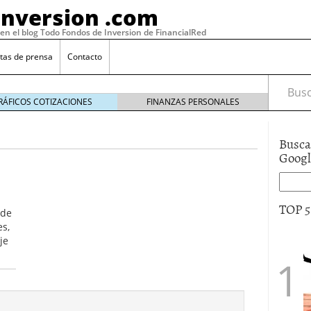
Inversion .com
 en el blog Todo Fondos de Inversion de FinancialRed
tas de prensa
Contacto
Busca
RÁFICOS COTIZACIONES
FINANZAS PERSONALES
Busca
Goog
TOP 
 de
es,
je
: la categoría más rentable de 2025 a la que nadie
, 2026
 fondos en España: por qué los inversores siguen
febrero 16, 2026