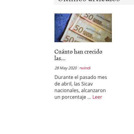
Los fondos de inversión 
no se detiene
febrero 8,
Los fondos de inversión
de 450.889 millones de 
Cuánto han crecido
las...
28 May 2020
nvindi
Durante el pasado mes
de abril, las Sicav
nacionales, alcanzaron
un porcentaje …
Leer