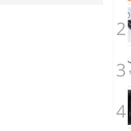
alcanzan los 463.628 millones en febrero: la racha
 2026
 en España cierran 2025 con un patrimonio récord
euros
febrero 3, 2026