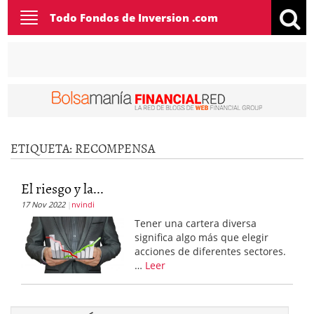
Toggle
Todo Fondos de Inversion .com
navigation
ETIQUETA:
RECOMPENSA
El riesgo y la...
17 Nov 2022
nvindi
Tener una cartera diversa
significa algo más que elegir
acciones de diferentes sectores.
…
Leer