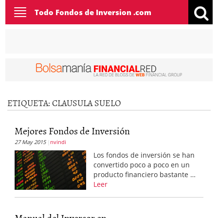
Toggle
Todo Fondos de Inversion .com
navigation
ETIQUETA:
CLAUSULA SUELO
Mejores Fondos de Inversión
27 May 2015
nvindi
Los fondos de inversión se han
convertido poco a poco en un
producto financiero bastante …
Leer
Manual del Inversor en...