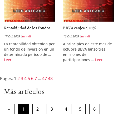
Rentabilidad de los Fondos...
BBVA canjea el 81%...
17 Oct 2009
nvindi
16 Oct 2009
nvindi
La rentabilidad obtenida por
A principios de este mes de
un fondo de inversión en un
octubre BBVA lanzó tres
determinado periodo de …
emisiones de
Leer
participaciones …
Leer
Pages:
1
2
3
4
5
6
7
...
47
48
Más artículos
«
1
2
3
4
5
6