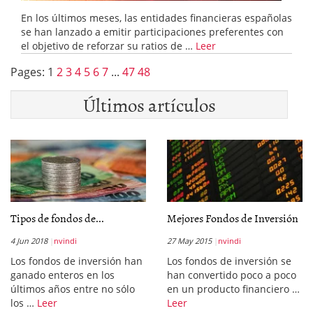
En los últimos meses, las entidades financieras españolas
se han lanzado a emitir participaciones preferentes con
el objetivo de reforzar su ratios de …
Leer
Pages:
1
2
3
4
5
6
7
...
47
48
Últimos artículos
Tipos de fondos de...
Mejores Fondos de Inversión
4 Jun 2018
nvindi
27 May 2015
nvindi
Los fondos de inversión han
Los fondos de inversión se
ganado enteros en los
han convertido poco a poco
últimos años entre no sólo
en un producto financiero …
los …
Leer
Leer