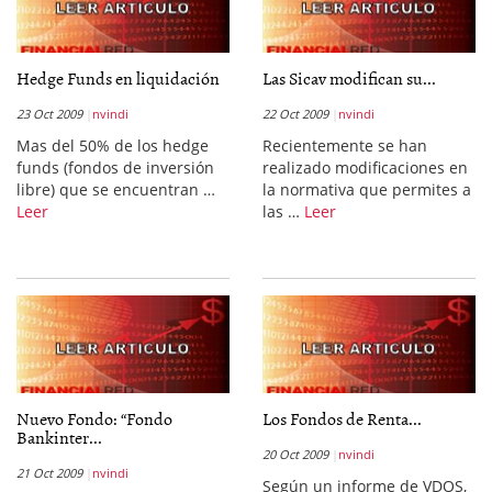
Hedge Funds en liquidación
Las Sicav modifican su...
23 Oct 2009
nvindi
22 Oct 2009
nvindi
Mas del 50% de los hedge
Recientemente se han
funds (fondos de inversión
realizado modificaciones en
libre) que se encuentran …
la normativa que permites a
Leer
las …
Leer
Nuevo Fondo: “Fondo
Los Fondos de Renta...
Bankinter...
20 Oct 2009
nvindi
21 Oct 2009
nvindi
Según un informe de VDOS,