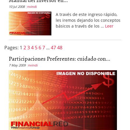
10 Jul 2008
nvindi
A través de este ingreso rápido,
les iremos dejando los conceptos
básicos a través de los …
Leer
Pages:
1
2
3
4
5
6
7
...
47
48
Participaciones Preferentes: cuidado con...
7 May 2009
nvindi