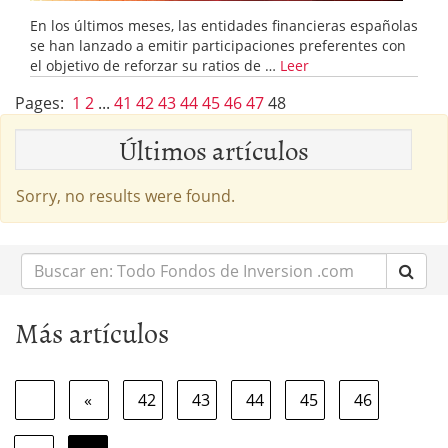
En los últimos meses, las entidades financieras españolas
se han lanzado a emitir participaciones preferentes con
el objetivo de reforzar su ratios de …
Leer
Pages:
1
2
...
41
42
43
44
45
46
47
48
Últimos artículos
Sorry, no results were found.
Buscar
en:
Más artículos
«
42
43
44
45
46