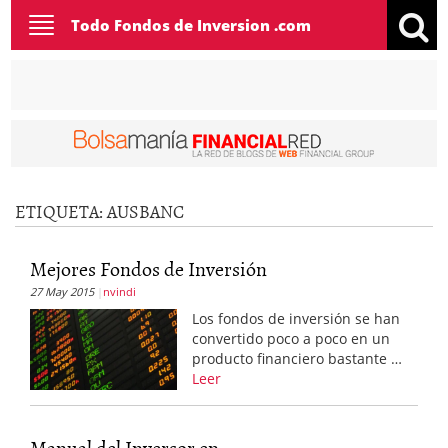
Toggle
Todo Fondos de Inversion .com
navigation
ETIQUETA:
AUSBANC
Mejores Fondos de Inversión
27 May 2015
nvindi
Los fondos de inversión se han
convertido poco a poco en un
producto financiero bastante …
Leer
Manual del Inversor en...