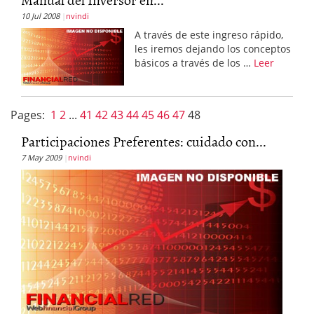
10 Jul 2008
nvindi
A través de este ingreso rápido,
les iremos dejando los conceptos
básicos a través de los …
Leer
Pages:
1
2
...
41
42
43
44
45
46
47
48
Participaciones Preferentes: cuidado con...
7 May 2009
nvindi