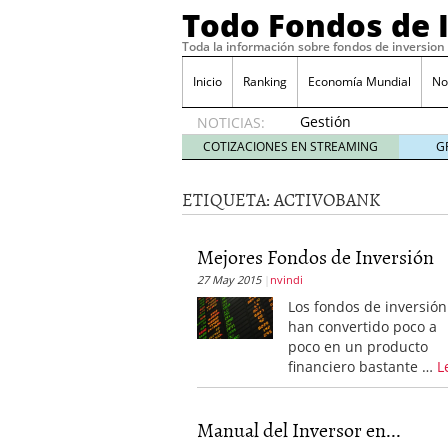
Todo Fondos de 
Toda la información sobre fondos de inversion
Inicio
Ranking
Economía Mundial
No
Gestión
NOTICIAS:
pasiva
COTIZACIONES EN STREAMING
G
contra
gestión
ETIQUETA:
ACTIVOBANK
activa en
España:
el
Mejores Fondos de Inversión
debate
27 May 2015
nvindi
que ya
no es
Los fondos de inversión
debate
han convertido poco a
febrero
poco en un producto
28, 2026
financiero bastante …
L
Renta variable española
quería entrar
febrero 23
La renta fija domina los
Manual del Inversor en...
apostando por la deuda