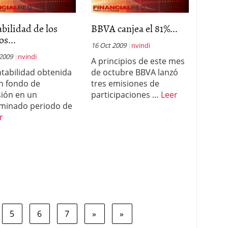
bilidad de los
BBVA canjea el 81%...
s...
16 Oct 2009
nvindi
 2009
nvindi
A principios de este mes
ntabilidad obtenida
de octubre BBVA lanzó
n fondo de
tres emisiones de
sión en un
participaciones …
Leer
minado periodo de
r
5
6
7
»
»