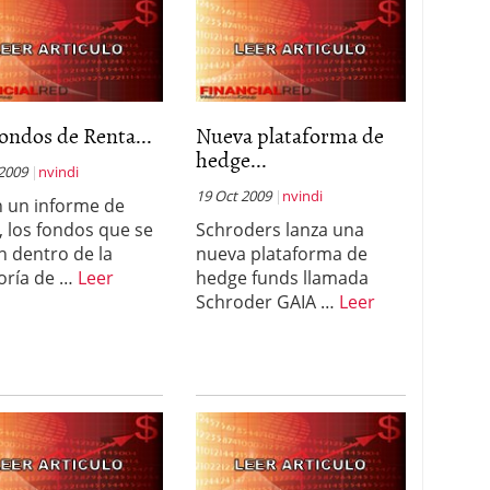
ondos de Renta...
Nueva plataforma de
hedge...
 2009
nvindi
19 Oct 2009
nvindi
 un informe de
 los fondos que se
Schroders lanza una
n dentro de la
nueva plataforma de
oría de …
Leer
hedge funds llamada
Schroder GAIA …
Leer