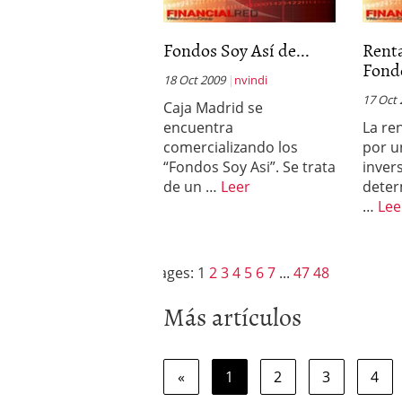
Fondos Soy Así de...
Renta
Fondo
18 Oct 2009
nvindi
17 Oct
Caja Madrid se
encuentra
La re
comercializando los
por u
“Fondos Soy Asi”. Se trata
inver
de un …
Leer
deter
…
Lee
Pages:
1
2
3
4
5
6
7
...
47
48
Más artículos
«
1
2
3
4