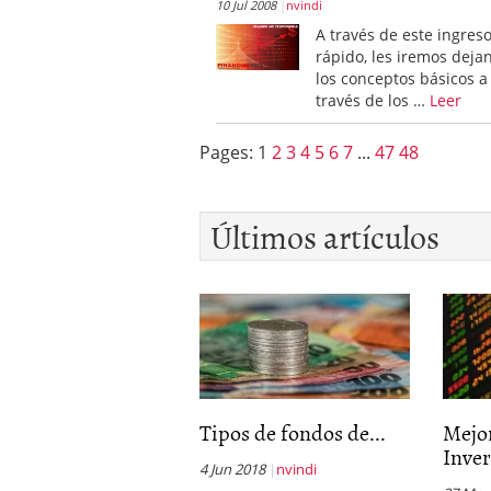
10 Jul 2008
nvindi
Los fondos de inversión 
A través de este ingres
no se detiene
febrero 8,
rápido, les iremos deja
Los fondos de inversión
los conceptos básicos a
de 450.889 millones de 
través de los …
Leer
Pages:
1
2
3
4
5
6
7
...
47
48
Últimos artículos
Tipos de fondos de...
Mejo
Inve
4 Jun 2018
nvindi