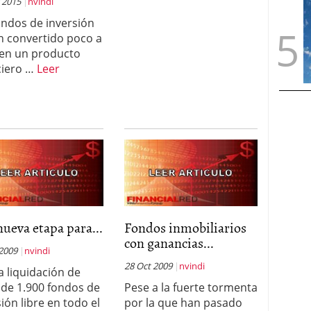
 2015
nvindi
ondos de inversión
n convertido poco a
en un producto
ciero …
Leer
ueva etapa para...
Fondos inmobiliarios
con ganancias...
 2009
nvindi
28 Oct 2009
nvindi
la liquidación de
 de 1.900 fondos de
Pese a la fuerte tormenta
ión libre en todo el
por la que han pasado