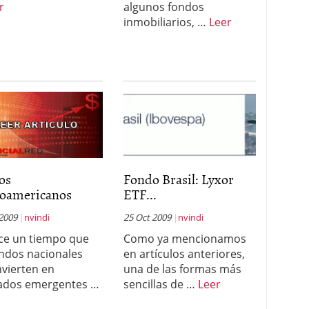
r
algunos fondos
inmobiliarios, …
Leer
os
Fondo Brasil: Lyxor
noamericanos
ETF...
 2009
nvindi
25 Oct 2009
nvindi
ce un tiempo que
Como ya mencionamos
ondos nacionales
en artículos anteriores,
nvierten en
una de las formas más
ados emergentes …
sencillas de …
Leer