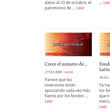
datos al 23 de octubre, el
…
Lee
patrimonio de …
Leer
Crece el numero de...
Fond
Lati
27 Oct 2009
nvindi
26 Oct
Parece que los
inversores están
Ya ha
apostando cada vez más
los f
fuerte por los fondos …
que i
Leer
merc
Leer