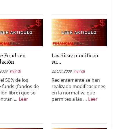
e Funds en
Las Sicav modifican
dación
su...
 2009
nvindi
22 Oct 2009
nvindi
el 50% de los
Recientemente se han
 funds (fondos de
realizado modificaciones
sión libre) que se
en la normativa que
entran …
Leer
permites a las …
Leer