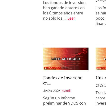
27 May
Los fondos de inversión
han ganado enteros en
Los f
los últimos años entre
se ha
no sólo los …
Leer
poco 
finan
Fondos de Inversión
Una n
en...
29 Oct
30 Oct 2009
nvindi
Tras 
Según un informe
cerca
preliminar de VDOS con
invers