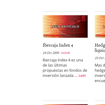
Ibercaja Index 4
Hedg
liqui
24 Oct 2009
nvindi
23 Oct
Ibercaja Index 4 es una
de las últimas
Mas d
propuestas en fondos de
hedge
inversión lanzada …
Leer
inver
encu