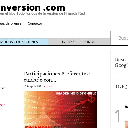
Inversion .com
 en el blog Todo Fondos de Inversion de FinancialRed
tas de prensa
Contacto
Busca
RÁFICOS COTIZACIONES
FINANZAS PERSONALES
Busca
Goog
Participaciones Preferentes:
cuidado con...
TOP 
7 May 2009
nvindi
 se
eer
: la categoría más rentable de 2025 a la que nadie
, 2026
 fondos en España: por qué los inversores siguen
febrero 16, 2026