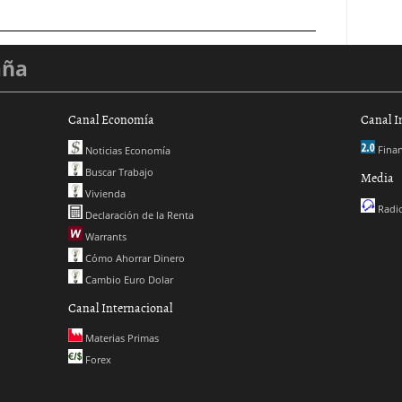
aña
Canal Economía
Canal I
Finan
Noticias Economía
Buscar Trabajo
Media
Vivienda
Radio
Declaración de la Renta
Warrants
Cómo Ahorrar Dinero
Cambio Euro Dolar
Canal Internacional
Materias Primas
Forex