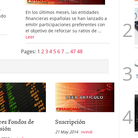
alcanzan los 463.628 millones en febrero: la racha
o
 2026
En los últimos meses, las entidades
ndo
 en España cierran 2025 con un patrimonio récord
financieras españolas se han lanzado a
euros
febrero 3, 2026
emitir participaciones preferentes con
el objetivo de reforzar su ratios de …
Leer
Pages:
1
2
3
4
5
6
7
...
47
48
res Fondos de
Suscripción
rsión
21 May 2014
nvindi