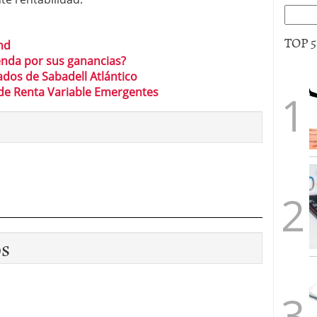
TOP 
nd
enda por sus ganancias?
dos de Sabadell Atlántico
de Renta Variable Emergentes
os