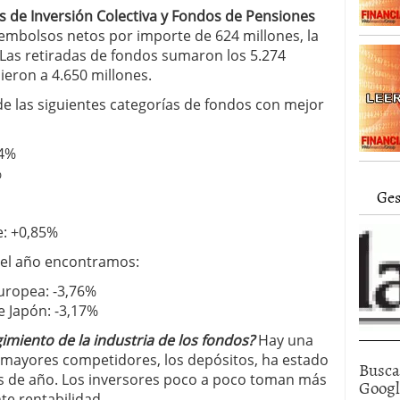
alcanzan los 463.628 millones en febrero: la racha
es de Inversión Colectiva y Fondos de Pensiones
 2026
reembolsos netos por importe de 624 millones, la
 en España cierran 2025 con un patrimonio récord
Las retiradas de fondos sumaron los 5.274
euros
febrero 3, 2026
ieron a 4.650 millones.
e las siguientes categorías de fondos con mejor
,4%
%
Ges
e: +0,85%
del año encontramos:
europea: -3,76%
e Japón: -3,17%
miento de la industria de los fondos?
Hay una
s mayores competidores, los depósitos, ha estado
Busca
os de año. Los inversores poco a poco toman más
Goog
te rentabilidad.