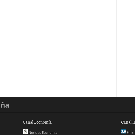
aña
Canal Economía
Canal I
Finan
Noticias Economía