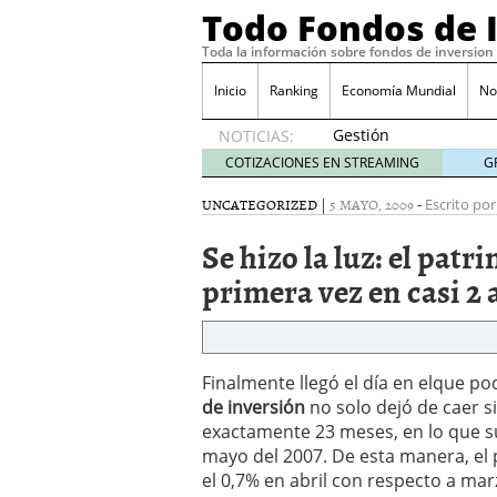
Todo Fondos de 
Toda la información sobre fondos de inversion
Inicio
Ranking
Economía Mundial
No
Gestión
NOTICIAS:
pasiva
COTIZACIONES EN STREAMING
G
contra
gestión
UNCATEGORIZED
|
5 MAYO, 2009
-
Escrito por
activa en
Se hizo la luz: el pat
España:
el
primera vez en casi 2
debate
que ya
no es
debate
febrero
Finalmente llegó el día en elque p
28, 2026
de inversión
no solo dejó de caer 
Renta variable española
exactamente 23 meses, en lo que 
quería entrar
febrero 23
mayo del 2007. De esta manera, el
La renta fija domina los
el 0,7% en abril con respecto a mar
apostando por la deuda