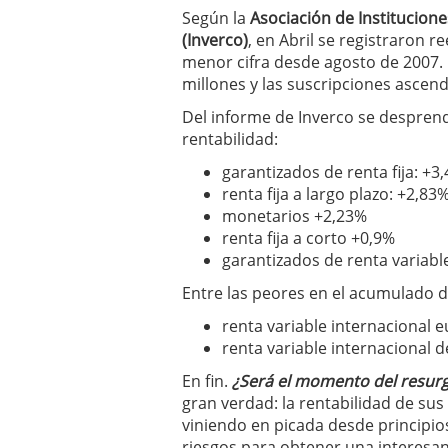
Los fondos de inversión 
Según la
Asociación de Institucion
no se detiene
febrero 8,
(Inverco)
, en Abril se registraron 
Los fondos de inversión
menor cifra desde agosto de 2007. 
de 450.889 millones de 
millones y las suscripciones ascend
Del informe de Inverco se desprend
rentabilidad:
garantizados de renta fija: +3
renta fija a largo plazo: +2,83
monetarios +2,23%
renta fija a corto +0,9%
garantizados de renta variabl
Entre las peores en el acumulado 
renta variable internacional 
renta variable internacional d
En fin.
¿Será el momento del resurgi
gran verdad: la rentabilidad de su
viniendo en picada desde principi
riesgos para obtener una interesan