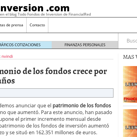
Inversion .com
 en el blog Todo Fondos de Inversion de FinancialRed
tas de prensa
Contacto
Busca
RÁFICOS COTIZACIONES
FINANZAS PERSONALES
MAS 
:
nvindi
rimonio de los fondos crece por
 años
odemos anunciar que el
patrimonio de los fondos
sino que aumentó. Para este anuncio, han pasado
: la categoría más rentable de 2025 a la que nadie
supone el primer incremento mensual desde
, 2026
 patrimonio de los fondos de inversión aumentó
 fondos en España: por qué los inversores siguen
zo y se situó en 162.351 millones de euros.
febrero 16, 2026