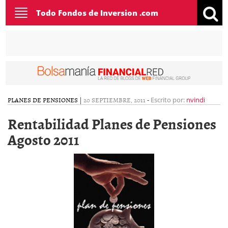
Toggle
Todo Fondos de Inversion .com
navigation
PLANES DE PENSIONES
|
20 SEPTIEMBRE, 2011
-
Escrito por:
nvindi
Rentabilidad Planes de Pensiones
Agosto 2011