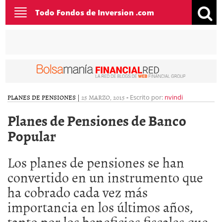
Toggle
Todo Fondos de Inversion .com
navigation
PLANES DE PENSIONES
|
25 MARZO, 2015
-
Escrito por:
nvindi
Planes de Pensiones de Banco
Popular
Los planes de pensiones se han
convertido en un instrumento que
ha cobrado cada vez más
importancia en los últimos años,
tanto por los beneficios fiscales que