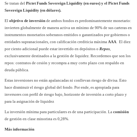
Se tratan del
Pictet Funds Sovereign Liquidity (en euros) y el Pictet Funds
Sovereign Liquidity (en dólares).
El
objetivo de inversión
de ambos fondos es predominantemente monetario:
i
nvierten globalmente de manera activa un mínimo de 90% de sus carteras en
instrumentos monetarios soberanos emitidos o garantizados por gobiernos o
entidades supranacionales, con calificación crediticia máxima
AAA
. El diez
por ciento adicional puede estar invertido en depósitos o
Repos
,
exclusivamente destinados a la gestión de liquidez. Recordemos que son los
repos: contratos de cesión y recompra a muy corto plazo con respaldo en
deuda pública.
Estas inversiones no están apalancadas ni conllevan riesgo de divisa. Esto
hace disminuir el riesgo global del fondo. Por ende, es apropiada para
inversores con perfil de riesgo bajo, horizonte de inversión a corto plazo y
para la asignación de liquidez
La inversión mínima para particulares es de una participación. La
comisión
de gestión en clase minorista es 0,28%.
Más información