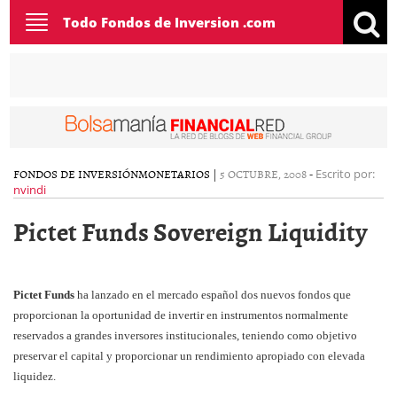
Toggle
Todo Fondos de Inversion .com
navigation
FONDOS DE INVERSIÓN
MONETARIOS
|
5 OCTUBRE, 2008
-
Escrito por:
nvindi
Pictet Funds Sovereign Liquidity
Pictet Funds
ha lanzado en el mercado español dos nuevos fondos que
proporcionan la oportunidad de invertir en instrumentos normalmente
reservados a grandes inversores institucionales, teniendo como objetivo
preservar el capital y proporcionar un rendimiento apropiado con elevada
liquidez.