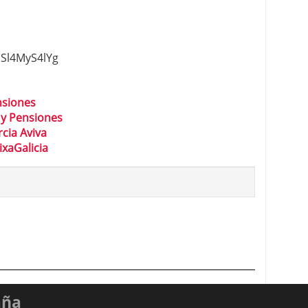
ISl4MyS4lYg
nsiones
 y Pensiones
cia Aviva
ixaGalicia
aña