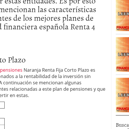
r estas entidades. Es por esto
alcanzan los 463.628 millones en febrero: la racha
 mencionan las características
 2026
ntes de los mejores planes de
 en España cierran 2025 con un patrimonio récord
euros
febrero 3, 2026
d financiera española Renta 4
to Plazo
 pensiones
Naranja Renta Fija Corto Plazo es
nados a la rentabilidad de la inversión sin
. A continuación se mencionan algunas
antes relacionadas a este plan de pensiones y que
rtir en estas.
Busca