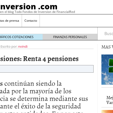
Inversion .com
 en el blog Todo Fondos de Inversion de FinancialRed
tas de prensa
Contacto
Busca
RÁFICOS COTIZACIONES
FINANZAS PERSONALES
MAS 
-
Escrito por:
nvindi
siones: Renta 4 pensiones
s
continúan siendo la
ada por la mayoría de los
ncia se determina mediante sus
: la categoría más rentable de 2025 a la que nadie
Mej
, 2026
Var
ante el éxito de la seguridad
 fondos en España: por qué los inversores siguen
febrero 16, 2026