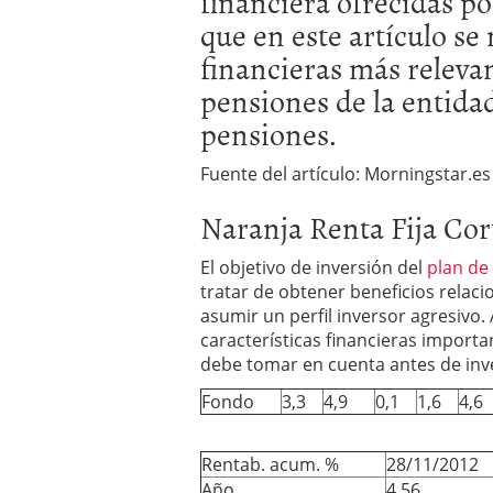
financiera ofrecidas po
Los fondos de inversión 
que en este artículo se
no se detiene
febrero 8,
financieras más releva
Los fondos de inversión
de 450.889 millones de 
pensiones de la entida
pensiones.
Fuente del artículo: Morningstar.es
Naranja Renta Fija Cor
El objetivo de inversión del
plan de
tratar de obtener beneficios relacio
asumir un perfil inversor agresivo
características financieras import
debe tomar en cuenta antes de inve
Fondo
3,3
4,9
0,1
1,6
4,6
Rentab. acum. %
28/11/2012
Año
4,56