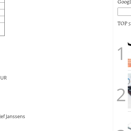
Goog
TOP 
EUR
ef Janssens