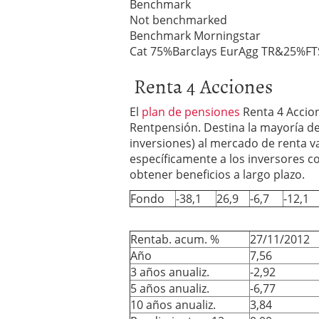
Benchmark
Not benchmarked
Benchmark Morningstar
Cat 75%Barclays EurAgg TR&25%FT
Renta 4 Acciones
El
plan de pensiones
Renta 4 Accion
Rentpensión. Destina la mayoría de
inversiones) al mercado de renta v
específicamente a los inversores co
obtener beneficios a largo plazo.
Fondo
-38,1
26,9
-6,7
-12,1
Rentab. acum. %
27/11/2012
Año
7,56
3 años anualiz.
-2,92
5 años anualiz.
-6,77
10 años anualiz.
3,84