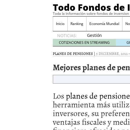
Todo Fondos de 
Toda la información sobre fondos de inversion
Inicio
Ranking
Economía Mundial
No
Gestión
NOTICIAS:
pasiva
COTIZACIONES EN STREAMING
G
contra
gestión
PLANES DE PENSIONES
|
5 DICIEMBRE, 2012
activa en
Mejores planes de pen
España:
el
debate
que ya
no es
Los
planes de pensione
debate
febrero
herramienta más utiliz
28, 2026
inversores, su prefere
Renta variable española
quería entrar
febrero 23
ventajas fiscales y medi
La renta fija domina los
apostando por la deuda