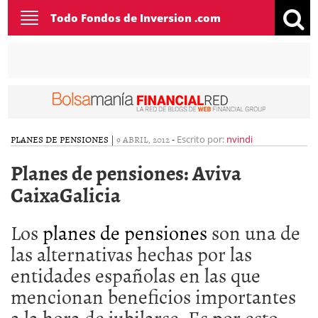
Toggle
Todo Fondos de Inversion .com
navigation
PLANES DE PENSIONES
|
9 ABRIL, 2012
-
Escrito por:
nvindi
Planes de pensiones: Aviva
CaixaGalicia
Los
planes de pensiones
son una de
las alternativas hechas por las
entidades españolas en las que
mencionan beneficios importantes
a la hora de jubilarse. Es por esto