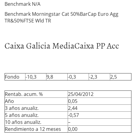
Benchmark N/A
Benchmark Morningstar Cat 50%BarCap Euro Agg
TR&50%FTSE Wld TR
Caixa Galicia MediaCaixa PP Acc
Fondo
-10,3
9,8
-0,3
-2,3
2,5
Rentab. acum. %
25/04/2012
Año
0,05
3 años anualiz.
2,44
5 años anualiz.
-0,57
10 años anualiz.
–
Rendimiento a 12 meses
0,00