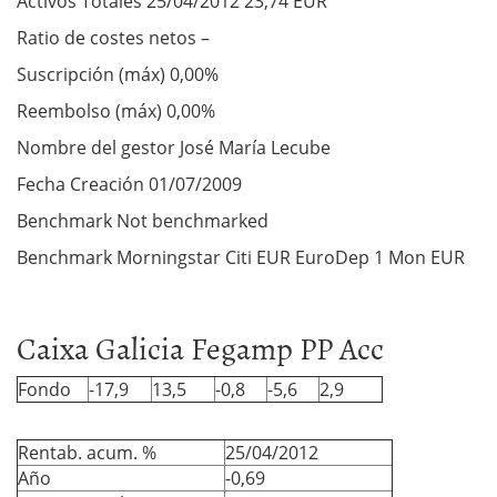
Activos Totales 25/04/2012 23,74 EUR
Ratio de costes netos –
Suscripción (máx) 0,00%
Reembolso (máx) 0,00%
Nombre del gestor José María Lecube
Fecha Creación 01/07/2009
Benchmark Not benchmarked
Benchmark Morningstar Citi EUR EuroDep 1 Mon EUR
Caixa Galicia Fegamp PP Acc
Fondo
-17,9
13,5
-0,8
-5,6
2,9
Rentab. acum. %
25/04/2012
Año
-0,69