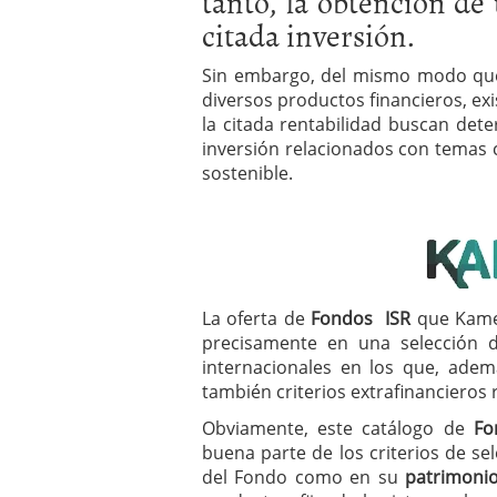
tanto, la obtención de
Los fondos de inversión 
citada inversión.
no se detiene
febrero 8,
Los fondos de inversión
Sin embargo, del mismo modo que
de 450.889 millones de 
diversos productos financieros, e
la citada rentabilidad buscan de
inversión relacionados con temas
sostenible.
La oferta de
Fondos ISR
que Kamet
precisamente en una selección 
internacionales en los que, adem
también criterios extrafinancieros 
Obviamente, este catálogo de
Fo
buena parte de los criterios de sel
del Fondo como en su
patrimoni