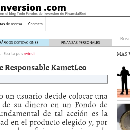
Inversion .com
 en el blog Todo Fondos de Inversion de FinancialRed
tas de prensa
Contacto
Busca
RÁFICOS COTIZACIONES
FINANZAS PERSONALES
MAS 
4
-
Escrito por:
nvindi
te Responsable KametLeo
o un usuario decide colocar una
 de su dinero en un Fondo de
fundamental de tal acción es la
: la categoría más rentable de 2025 a la que nadie
, 2026
ad en el producto elegido y, por
 fondos en España: por qué los inversores siguen
febrero 16, 2026