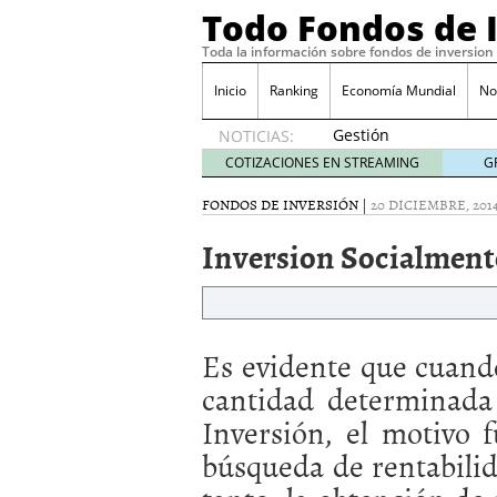
Todo Fondos de 
Toda la información sobre fondos de inversion
Inicio
Ranking
Economía Mundial
No
Gestión
NOTICIAS:
pasiva
COTIZACIONES EN STREAMING
G
contra
gestión
FONDOS DE INVERSIÓN
|
20 DICIEMBRE, 201
activa en
Inversion Socialmen
España:
el
debate
que ya
no es
Es evidente que cuand
debate
febrero
cantidad determinada
28, 2026
Inversión, el motivo 
Renta variable española
quería entrar
febrero 23
búsqueda de rentabilid
La renta fija domina los
apostando por la deuda