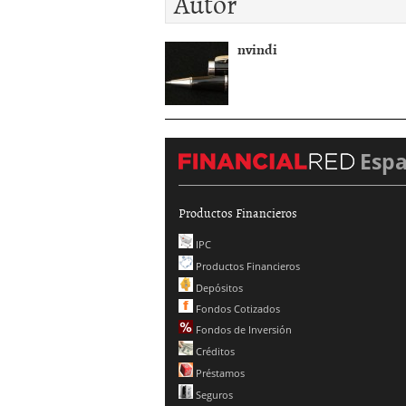
Autor
nvindi
Esp
Productos Financieros
IPC
Productos Financieros
Depósitos
Fondos Cotizados
Fondos de Inversión
Créditos
Préstamos
Seguros