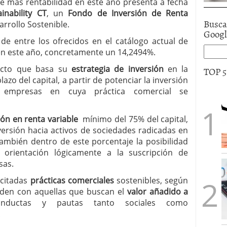
que más rentabilidad en este año presenta a fecha
inability CT
, un
Fondo de Inversión de Renta
Busca
arrollo Sostenible.
Goog
e entre los ofrecidos en el catálogo actual de
en este año, concretamente un 14,2494%.
ucto que basa su
estrategia de inversión
en la
TOP 
azo del capital, a partir de potenciar la inversión
e empresas en cuya práctica comercial se
ión en renta variable
mínimo del 75% del capital,
ersión hacia activos de sociedades radicadas en
también dentro de este porcentaje la posibilidad
orientación lógicamente a la suscripción de
sas.
 citadas
prácticas comerciales
sostenibles, según
onden con aquellas que buscan el
valor añadido a
nductas y pautas tanto sociales como
.