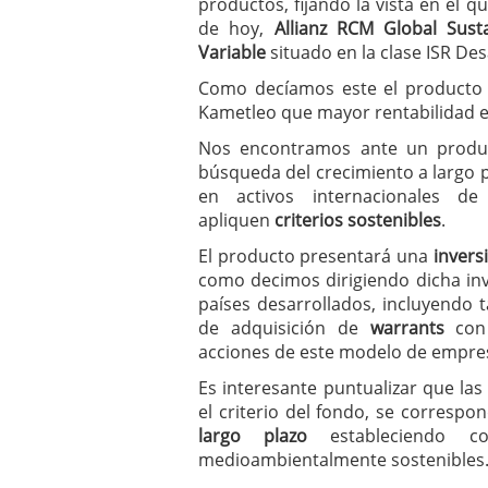
productos, fijando la vista en el 
de hoy,
Allianz RCM Global Susta
Variable
situado en la clase ISR Des
Como decíamos este el producto d
Kametleo que mayor rentabilidad 
Nos encontramos ante un prod
búsqueda del crecimiento a largo pl
en activos internacionales d
apliquen
criterios sostenibles
.
El producto presentará una
invers
como decimos dirigiendo dicha inv
países desarrollados, incluyendo 
de adquisición de
warrants
con 
acciones de este modelo de empre
Es interesante puntualizar que las
el criterio del fondo, se corresp
largo plazo
estableciendo co
medioambientalmente sostenibles