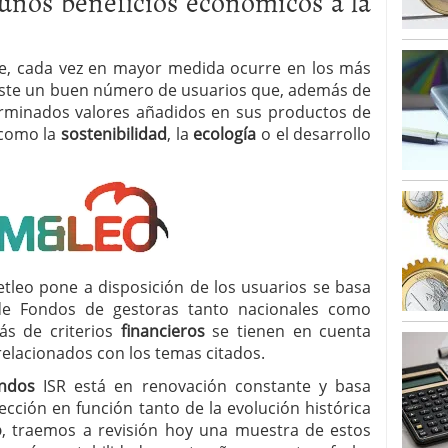
 unos beneficios económicos a la
alcanzan los 463.628 millones en febrero: la racha
 2026
 en España cierran 2025 con un patrimonio récord
, cada vez en mayor medida ocurre en los más
euros
febrero 3, 2026
xiste un buen número de usuarios que, además de
terminados valores añadidos en sus productos de
 como la
sostenibilidad
, la
ecología
o el desarrollo
leo pone a disposición de los usuarios se basa
de Fondos de gestoras tanto nacionales como
ás de criterios
financieros
se tienen en cuenta
relacionados con los temas citados.
ndos
ISR está en renovación constante y basa
ección en función tanto de la evolución histórica
o
, traemos a revisión hoy una muestra de estos