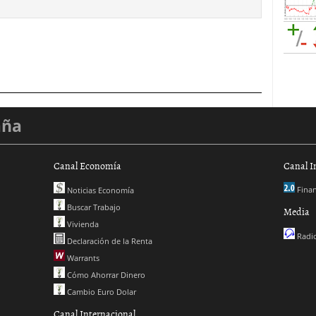
aña
Canal Economía
Canal I
Finan
Noticias Economía
Buscar Trabajo
Media
Vivienda
Radio
Declaración de la Renta
Warrants
Cómo Ahorrar Dinero
Cambio Euro Dolar
Canal Internacional