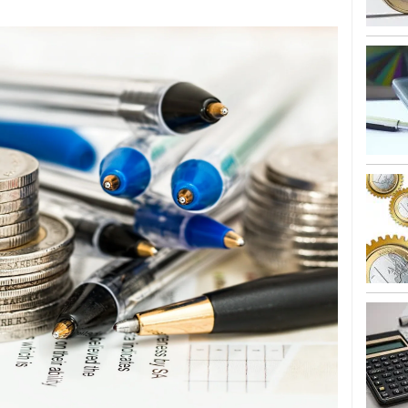
alcanzan los 463.628 millones en febrero: la racha
 2026
 en España cierran 2025 con un patrimonio récord
euros
febrero 3, 2026