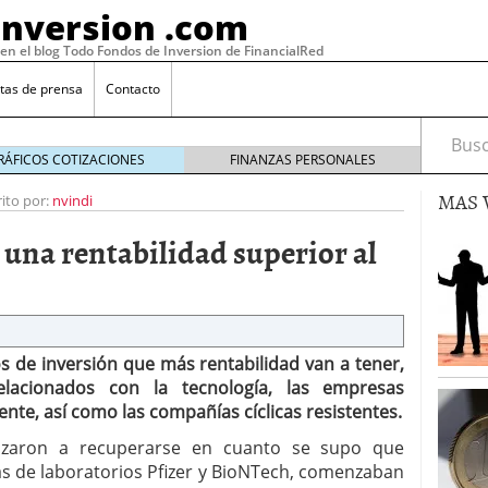
Inversion .com
 en el blog Todo Fondos de Inversion de FinancialRed
tas de prensa
Contacto
Busca
RÁFICOS COTIZACIONES
FINANZAS PERSONALES
MAS 
rito por:
nvindi
una rentabilidad superior al
s de inversión que más rentabilidad van a tener,
elacionados con la tecnología, las empresas
te, así como las compañías cíclicas resistentes.
: la categoría más rentable de 2025 a la que nadie
, 2026
nzaron a recuperarse en cuanto se supo que
 fondos en España: por qué los inversores siguen
as de laboratorios Pfizer y BioNTech, comenzaban
febrero 16, 2026