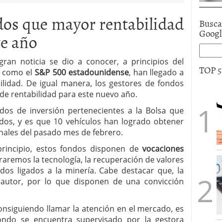
dos que mayor rentabilidad
Busca
Goog
te año
an noticia se dio a conocer, a principios del
TOP 
s como el
S&P 500 estadounidense
, han llegado a
lidad. De igual manera, los gestores de fondos
de rentabilidad para este nuevo año.
ndos de inversión pertenecientes a la Bolsa que
dos, y es que 10 vehículos han logrado obtener
inales del pasado mes de febrero.
incipio, estos fondos disponen de
vocaciones
traremos la tecnología, la recuperación de valores
ndos ligados a la minería. Cabe destacar que, la
 autor, por lo que disponen de una convicción
nsiguiendo llamar la atención en el mercado, es
fondo se encuentra supervisado por la gestora