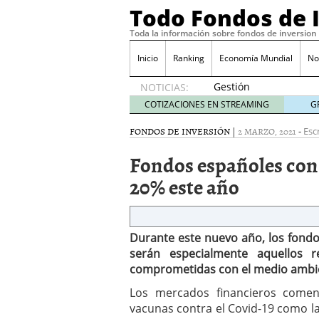
Todo Fondos de 
Toda la información sobre fondos de inversion
Inicio
Ranking
Economía Mundial
No
Gestión
NOTICIAS:
pasiva
COTIZACIONES EN STREAMING
G
contra
gestión
FONDOS DE INVERSIÓN
|
2 MARZO, 2021
-
Esc
activa en
Fondos españoles con 
España:
el
20% este año
debate
que ya
no es
debate
Durante este nuevo año, los fondo
febrero
serán especialmente aquellos r
28, 2026
comprometidas con el medio ambien
Renta variable española
quería entrar
febrero 23
Los mercados financieros come
La renta fija domina los
vacunas contra el Covid-19 como l
apostando por la deuda