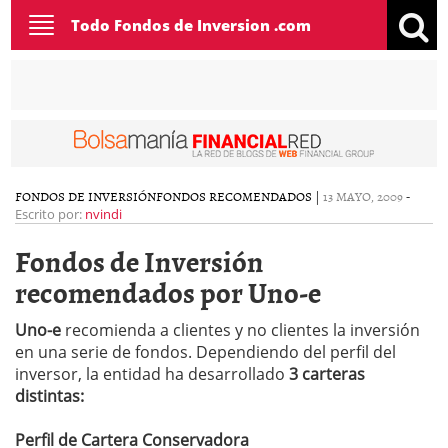
Toggle
Todo Fondos de Inversion .com
navigation
FONDOS DE INVERSIÓN
FONDOS RECOMENDADOS
|
13 MAYO, 2009
-
Escrito por:
nvindi
Fondos de Inversión
recomendados por Uno-e
Uno-e
recomienda a clientes y no clientes la inversión
en una serie de fondos. Dependiendo del perfil del
inversor, la entidad ha desarrollado
3 carteras
distintas:
Perfil de Cartera Conservadora