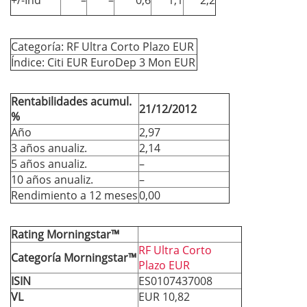
+/-Ind
–
–
0,6
1,1
2,2
Categoría: RF Ultra Corto Plazo EUR
Índice: Citi EUR EuroDep 3 Mon EUR
Rentabilidades acumul.
21/12/2012
%
Año
2,97
3 años anualiz.
2,14
5 años anualiz.
–
10 años anualiz.
–
Rendimiento a 12 meses
0,00
Rating Morningstar™
RF Ultra Corto
Categoría Morningstar™
Plazo EUR
ISIN
ES0107437008
VL
EUR 10,82