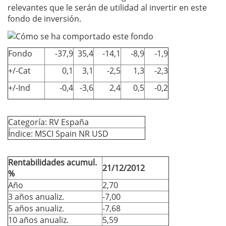
relevantes que le serán de utilidad al invertir en este
fondo de inversión.
Fondo
-37,9
35,4
-14,1
-8,9
-1,9
+/-Cat
0,1
3,1
-2,5
1,3
-2,3
+/-Ind
-0,4
-3,6
2,4
0,5
-0,2
Categoría: RV España
Índice: MSCI Spain NR USD
Rentabilidades acumul.
21/12/2012
%
Año
2,70
3 años anualiz.
-7,00
5 años anualiz.
-7,68
10 años anualiz.
5,59