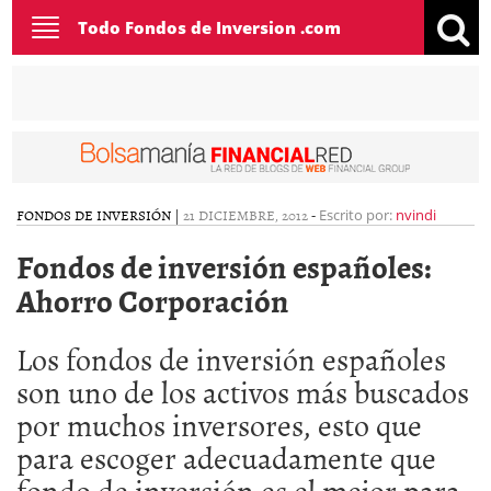
Toggle
Todo Fondos de Inversion .com
navigation
FONDOS DE INVERSIÓN
|
21 DICIEMBRE, 2012
-
Escrito por:
nvindi
Fondos de inversión españoles:
Ahorro Corporación
Los fondos de inversión españoles
son uno de los activos más buscados
por muchos inversores, esto que
para escoger adecuadamente que
fondo de inversión es el mejor para